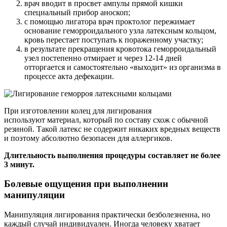
врач вводит в просвет ампулы прямой кишки
специальный прибор аноскоп;
с помощью лигатора врач проктолог пережимает
основание геморроидального узла латексным кольцом,
кровь перестает поступать к пораженному участку;
в результате прекращения кровотока геморроидальный
узел постепенно отмирает и через 12-14 дней
отторгается и самостоятельно «выходит» из организма в
процессе акта дефекации.
При изготовлении колец для лигирования
используют материал, который по составу схож с обычной
резиной. Такой латекс не содержит никаких вредных веществ
и поэтому абсолютно безопасен для аллергиков.
Длительность выполнения процедуры составляет не более
3 минут.
Болевые ощущения при выполнении
манипуляции
Манипуляция лигирования практически безболезненна, но
каждый случай индивидуален. Иногда человеку хватает