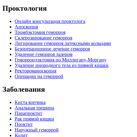
Проктология
Онлайн консультация проктолога
Аноскопия
Тромбэктомия геморроя
Склерозирование геморроя
Лигирование геморроя латексными кольцами
Безоперационное лечение геморроя
Удаление геморроя лазером
Геморроидэктомия по Миллигану-Моргану
Удаление инородного тела из прямой кишки
Ректороманоскопия
Операции на геморрой
Заболевания
Киста копчика
Анальная трещина
Парапроктит
Рак прямой кишки
Проктит
Наружный геморрой
Колит