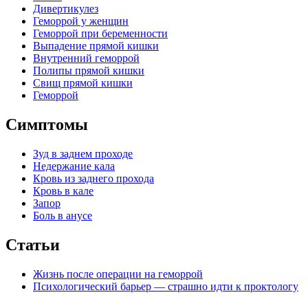
Дивертикулез
Геморрой у женщин
Геморрой при беременности
Выпадение прямой кишки
Внутренний геморрой
Полипы прямой кишки
Свищ прямой кишки
Геморрой
Симптомы
Зуд в заднем проходе
Недержание кала
Кровь из заднего прохода
Кровь в кале
Запор
Боль в анусе
Статьи
Жизнь после операции на геморрой
Психологический барьер — страшно идти к проктологу