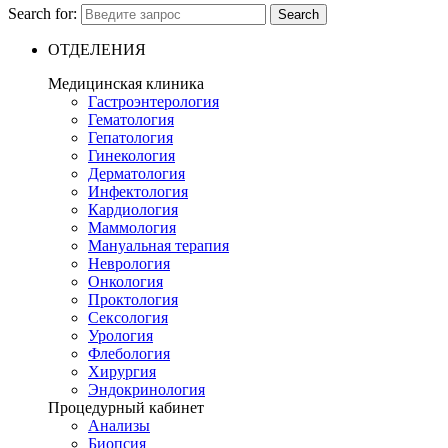
Search for:
Search
ОТДЕЛЕНИЯ
Медицинская клиника
Гастроэнтерология
Гематология
Гепатология
Гинекология
Дерматология
Инфектология
Кардиология
Маммология
Мануальная терапия
Неврология
Онкология
Проктология
Сексология
Урология
Флебология
Хирургия
Эндокринология
Процедурный кабинет
Анализы
Биопсия