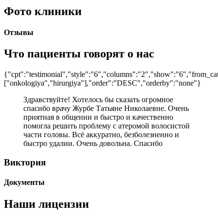
Фото клиники
Отзывы
Что пациенты говорят о нас
{"cpt":"testimonial","style":"6","columns":"2","show":"6","from_ca
["onkologiya","hirurgiya"],"order":"DESC","orderby":"none"}
Здравствуйте! Хотелось бы сказать огромное
спасибо врачу Журбе Татьяне Николаевне. Очень
приятная в общении и быстро и качественно
помогла решить проблему с атеромой волосистой
части головы. Всё аккуратно, безболезненно и
быстро удалии. Очень довольна. Спасибо
Виктория
Документы
Наши лицензии