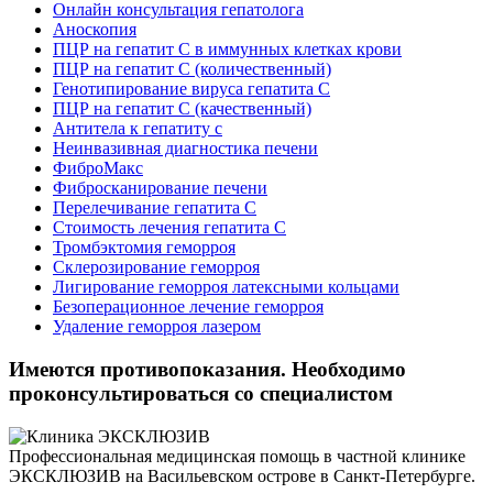
Онлайн консультация гепатолога
Аноскопия
ПЦР на гепатит С в иммунных клетках крови
ПЦР на гепатит С (количественный)
Генотипирование вируса гепатита C
ПЦР на гепатит C (качественный)
Антитела к гепатиту с
Неинвазивная диагностика печени
ФиброМакс
Фибросканирование печени
Перелечивание гепатита С
Стоимость лечения гепатита С
Тромбэктомия геморроя
Склерозирование геморроя
Лигирование геморроя латексными кольцами
Безоперационное лечение геморроя
Удаление геморроя лазером
Имеются противопоказания. Необходимо
проконсультироваться со специалистом
Профессиональная медицинская помощь в частной клинике
ЭКСКЛЮЗИВ на Васильевском острове в Санкт-Петербурге.