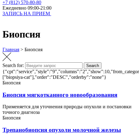
+7 (812) 570-80-80
Ежедневно 09:00-21:00
ЗАПИСЬ НА ПРИЕМ
Биопсия
Главная
>
Биопсия
Search for:
Search
{"cpt":"service","style":"9","columns":"2","show":10,"from_categor
["biopsiya-cat"],"order":"DESC","orderby":"none"}
Биопсия
Биопсия мягкотканного новообразования
Применяется для уточнения природы опухоли и постановки
точного диагноза
Биопсия
Трепанобиопсия опухоли молочной железы