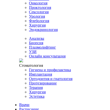
Онкология
Проктология
Сексология
Урология
Флебология
Хирургия
Эндокринология
Анализы
Биопсия
Плазмолифтинг
УЗИ
Онлайн консультация
Стоматология
Гигиена и профилактика
Имплантация
Ортодонтия и гнатология
Протезирование
Терапия
Хирургия
Эстетика
Врачи
Расписание