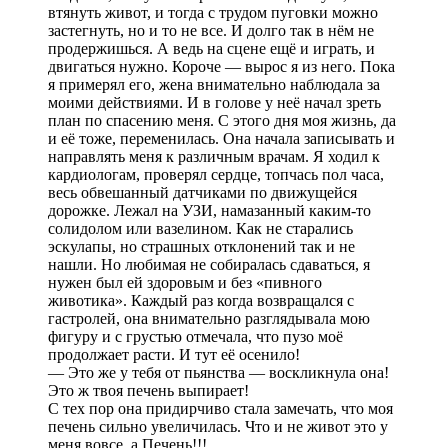
втянуть живот, и тогда с трудом пуговки можно
застегнуть, но и то не все. И долго так в нём не
продержишься. А ведь на сцене ещё и играть, и
двигаться нужно. Короче — вырос я из него. Пока
я примерял его, жена внимательно наблюдала за
моими действиями. И в голове у неё начал зреть
план по спасению меня. С этого дня моя жизнь, да
и её тоже, переменилась. Она начала записывать и
направлять меня к различным врачам. Я ходил к
кардиологам, проверял сердце, топчась пол часа,
весь обвешанный датчиками по движущейся
дорожке. Лежал на УЗИ, намазанный каким-то
солидолом или вазелином. Как не старались
эскулапы, но страшных отклонений так и не
нашли. Но любимая не собиралась сдаваться, я
нужен был ей здоровым и без «пивного
животика». Каждый раз когда возвращался с
гастролей, она внимательно разглядывала мою
фигуру и с грустью отмечала, что пузо моё
продолжает расти. И тут её осенило!
— Это же у тебя от пьянства — воскликнула она!
Это ж твоя печень выпирает!
С тех пор она придирчиво стала замечать, что моя
печень сильно увеличилась. Что и не живот это у
меня вовсе, а Печень!!!