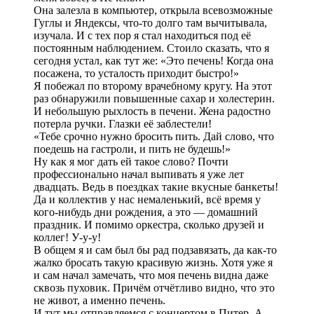
Она залезла в компьютер, открыла всевозможные
Гуглы и Яндексы, что-то долго там вычитывала,
изучала. И с тех пор я стал находиться под её
постоянным наблюдением. Стоило сказать, что я
сегодня устал, как тут же: «Это печень! Когда она
посажена, то усталость приходит быстро!»
Я побежал по второму врачебному кругу. На этот
раз обнаружили повышенные сахар и холестерин.
И небольшую рыхлость в печени. Жена радостно
потерла ручки. Глазки её заблестели!
«Тебе срочно нужно бросить пить. Дай слово, что
поедешь на гастроли, и пить не будешь!»
Ну как я мог дать ей такое слово? Почти
профессионально начал выпивать я уже лет
двадцать. Ведь в поездках такие вкусные банкеты!
Да и коллектив у нас немаленький, всё время у
кого-нибудь дни рождения, а это — домашний
праздник. И помимо оркестра, сколько друзей и
коллег! У-у-у!
В общем я и сам был бы рад подзавязать, да как-то
жалко бросать такую красивую жизнь. Хотя уже я
и сам начал замечать, что моя печень видна даже
сквозь пуховик. Причём отчётливо видно, что это
не живот, а именно печень.
И тут мы отправляемся с концертом в Питер. А