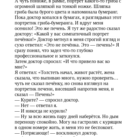
А чуть пониже, в рамке, портрет какого-то гриба с
огромной шляпкой на тонкой ножке. Шляпка
гриба была бурого цвета и напоминала бумеранг.
Пока доктор копался в бумагах, я разглядывал этот
портретик гриба-бумеранга. И вдруг меня
осенило! Это же печень. Я тут же радостно сказал
доктору: «Какой у вас симпатичный портрет
печёнки!» Доктор метнул в меня строгий взгляд и
сухо ответил: «Это не печёнка. Это — печень!» Я
сразу понял, что задел что-то глубоко
профессиональное и заткнулся.
Затем доктор спросил: «И что привело вас ко
мне?»
Я ответил: «Толстеть начал, живот растёт, жена
сказала, что выпиваю много, нужно проверить…
чуть не сказал печёнку, но снова взглянул на
портретик печени, висевший напротив меня, и
сказал — Печень!»
— Курите? — спросил доктор.
— Нет — ответил я.
— И никогда не курили?
— Ну за всю жизнь пару дней наберётся. Но дым
переношу спокойно. Могу на гастролях с курящим
в одном номере жить, и меня это не беспокоит.
— Потрясающе! — воскликнул доктор.