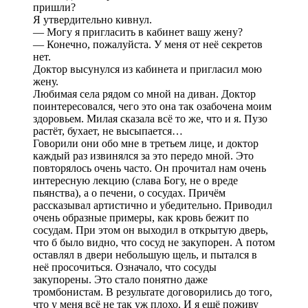
пришли?
Я утвердительно кивнул.
— Могу я пригласить в кабинет вашу жену?
— Конечно, пожалуйста. У меня от неё секретов
нет.
Доктор высунулся из кабинета и пригласил мою
жену.
Любимая села рядом со мной на диван. Доктор
поинтересовался, чего это она так озабочена моим
здоровьем. Милая сказала всё то же, что и я. Пузо
растёт, бухает, не высыпается…
Говорили они обо мне в третьем лице, и доктор
каждый раз извинялся за это передо мной. Это
повторялось очень часто. Он прочитал нам очень
интересную лекцию (слава Богу, не о вреде
пьянства), а о печени, о сосудах. Причём
рассказывал артистично и убедительно. Приводил
очень образные примеры, как кровь бежит по
сосудам. При этом он выходил в открытую дверь,
что б было видно, что сосуд не закупорен. А потом
оставлял в двери небольшую щель, и пытался в
неё просочиться. Означало, что сосуды
закупорены. Это стало понятно даже
тромбонистам. В результате договорились до того,
что у меня всё не так уж плохо. И я ещё поживу