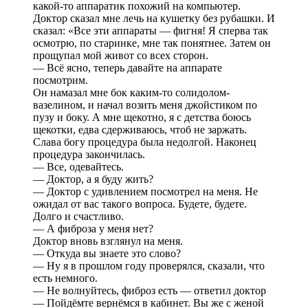
какой-то аппаратик похожий на компьютер.
Доктор сказал мне лечь на кушетку без рубашки. И
сказал: «Все эти аппараты — фигня! Я сперва так
осмотрю, по старинке, мне так понятнее. Затем он
прощупал мой живот со всех сторон.
— Всё ясно, теперь давайте на аппарате
посмотрим.
Он намазал мне бок каким-то солидолом-
вазелином, и начал возить меня джойстиком по
пузу и боку. А мне щекотно, я с детства боюсь
щекотки, едва сдерживаюсь, чтоб не заржать.
Слава богу процедура была недолгой. Наконец
процедура закончилась.
— Все, одевайтесь.
— Доктор, а я буду жить?
— Доктор с удивлением посмотрел на меня. Не
ожидал от вас такого вопроса. Будете, будете.
Долго и счастливо.
— А фиброза у меня нет?
Доктор вновь взглянул на меня.
— Откуда вы знаете это слово?
— Ну я в прошлом году проверялся, сказали, что
есть немного.
— Не волнуйтесь, фиброз есть — ответил доктор
— Пойдёмте вернёмся в кабинет. Вы же с женой