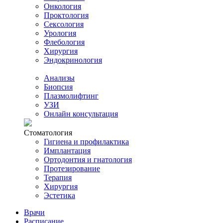
Онкология
Проктология
Сексология
Урология
Флебология
Хирургия
Эндокринология
Анализы
Биопсия
Плазмолифтинг
УЗИ
Онлайн консультация
Стоматология
Гигиена и профилактика
Имплантация
Ортодонтия и гнатология
Протезирование
Терапия
Хирургия
Эстетика
Врачи
Расписание