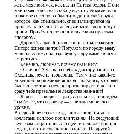
жена моя любимая, как раз из Питера родом. И она
мне такая радостная сообщает, что у её мамы есть
знакомое светило в области медицинской науки,
которое, как специально, специализируется на
проблемах печени. И меня уже записали к нему на
приём. Причём подловили меня таким простым
способом.
— Дорогой, а давай после концерта задержимся в
Питере денька на три? Погуляем по городу, маму
мою навестим, она рада будет, с друзьями твоими
встретимся.
— Конечно, любимая, почему бы и нет?
— Отлично! А я как раз тебя к доктору записала.
Сходишь, печень проверишь. Там у них какой-то
новейший волшебный аппарат появился, который
быстро всю твою печень просканирует, и доктор
сразу тебе правильные лекарства назначит!
— Ладно — говорю — раз уж попался, то пойдём.
Тем более, что и доктор — Светило мирового
уровня.
В первый вечер после удачного концерта мы с
коллегами неплохо попили текилы. На следующий
вечер мы встретились с тёщей, и неплохо попили
водки, и потом ещё немного виски. На другой