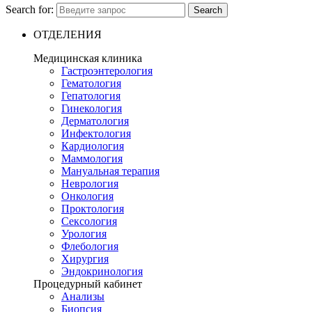
Search for:
Search
ОТДЕЛЕНИЯ
Медицинская клиника
Гастроэнтерология
Гематология
Гепатология
Гинекология
Дерматология
Инфектология
Кардиология
Маммология
Мануальная терапия
Неврология
Онкология
Проктология
Сексология
Урология
Флебология
Хирургия
Эндокринология
Процедурный кабинет
Анализы
Биопсия