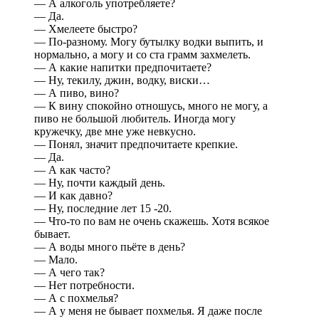
— А алкоголь употребляете?
— Да.
— Хмелеете быстро?
— По-разному. Могу бутылку водки выпить, и
нормально, а могу и со ста грамм захмелеть.
— А какие напитки предпочитаете?
— Ну, текилу, джин, водку, виски…
— А пиво, вино?
— К вину спокойно отношусь, много не могу, а
пиво не большой любитель. Иногда могу
кружечку, две мне уже невкусно.
— Понял, значит предпочитаете крепкие.
— Да.
— А как часто?
— Ну, почти каждый день.
— И как давно?
— Ну, последние лет 15 -20.
— Что-то по вам не очень скажешь. Хотя всякое
бывает.
— А воды много пьёте в день?
— Мало.
— А чего так?
— Нет потребности.
— А с похмелья?
— А у меня не бывает похмелья. Я даже после