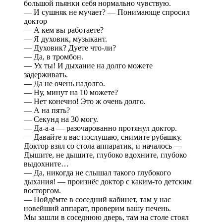
большой пьянки себя нормально чувствую.
— И сушняк не мучает? — Понимающе спросил
доктор
— А кем вы работаете?
— Я духовик, музыкант.
— Духовик? Дуете что-ли?
— Да, в тромбон.
— Ух ты! И дыхание на долго можете
задерживать.
— Да не очень надолго.
— Ну, минут на 10 можете?
— Нет конечно! Это ж очень долго.
— А на пять?
— Секунд на 30 могу.
— Да-а-а — разочарованно протянул доктор.
— Давайте я вас послушаю, снимите рубашку.
Доктор взял со стола аппаратик, и началось —
Дышите, не дышите, глубоко вдохните, глубоко
выдохните…
— Да, никогда не слышал такого глубокого
дыхания! — произнёс доктор с каким-то детским
восторгом.
— Пойдёмте в соседний кабинет, там у нас
новейший аппарат, проверим вашу печень.
Мы зашли в соседнюю дверь, там на столе стоял