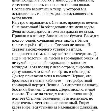
день посидели в гостях у моего друга юности и,
естественно, опять же неплохо попили водки.
После него вернулись к тёще, у которой мы
остановились, и неплохо допили оставшиеся со
вчера виски.
На утро отправились к Светиле, проверять печень.
Я не завтракал! На обследование же меня ведём.
Жена из солидарности тоже завтракать не стала.
Пришли в клинику. Заполнил все бумаги. Выходит
доктор, седой, солидный весь такой, в белом
халате, серьёзный, но на Светило не похож. Не
хватает высокомерного усталого взгляда,
говорящего о том, как ему всё это осточертело. Да
ещё и не толстый, не лысый в громадных очках. И
не сухой ворчливый старикашка с колючим
взглядом. Хотя взгляд у него острый, с иронией,
сразу видно, что какой-то чёртик в нём сидит.
Доктор пригласил меня в кабинет. Первое, что
бросилось в глаза в кабинете — это добротный
громадный портрет Ленина. А напротив на шкафу
бюстики Ленина, Сталина, Дзержинского, и ещё
кого-то. Так же на стене, у которой стоял шкаф,
портрет Сталина, размерами чуть поменьше, но
тоже очень качественно исполненный. Рядом
карта мира, вся утыканная маленькими флажками.