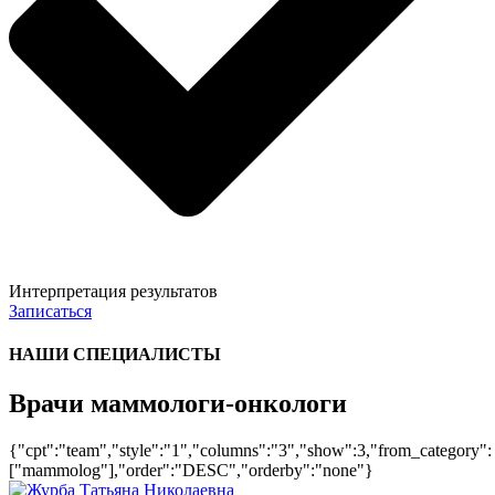
Интерпретация результатов
Записаться
НАШИ СПЕЦИАЛИСТЫ
Врачи маммологи-онкологи
{"cpt":"team","style":"1","columns":"3","show":3,"from_category":
["mammolog"],"order":"DESC","orderby":"none"}