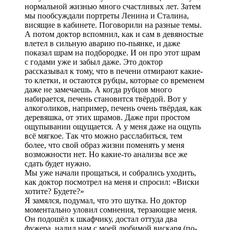
нормальной жизнью много счастливых лет. Затем
мы пообсуждали портреты Ленина и Сталина,
висящие в кабинете. Поговорили на разные темы.
А потом доктор вспомнил, как и сам в девяностые
влетел в сильную аварию по-пьянке, и даже
показал шрам на подбородке. И он про этот шрам
с годами уже и забыл даже. Это доктор
рассказывал к тому, что в печени отмирают какие-
то клетки, и остаются рубцы, которые со временем
даже не замечаешь. А когда рубцов много
набирается, печень становится твёрдой. Вот у
алкоголиков, например, печень очень твёрдая, как
деревяшка, от этих шрамов. Даже при простом
ощупывании ощущается. А у меня даже на ощупь
всё мягкое. Так что можно расслабиться, тем
более, что свой образ жизни поменять у меня
возможности нет. Но какие-то анализы все же
сдать будет нужно.
Мы уже начали прощаться, и собрались уходить,
как доктор посмотрел на меня и спросил: «Виски
хотите? Будете?»
Я замялся, подумал, что это шутка. Но доктор
моментально уловил сомнения, терзающие меня.
Он подошёл к шкафчику, достал оттуда два
фужера, налил нам с моей любимой вискаря (по-