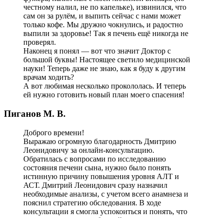
честному налил, не по капельке), извинился, что
сам он за рулём, и выпить сейчас с нами может
только кофе. Мы дружно чокнулись, и радостно
выпили за здоровье! Так я печень ещё никогда не
проверял.
Наконец я понял — вот что значит Доктор с
большой буквы! Настоящее светило медицинской
науки! Теперь даже не знаю, как я буду к другим
врачам ходить?
А вот любимая несколько прокололась. И теперь
ей нужно готовить новый план моего спасения!
Пиганов М. В.
Доброго времени!
Выражаю огромную благодарность Дмитрию
Леонидовичу за онлайн-консультацию.
Обратилась с вопросами по исследованию
состояния печени сына, нужно было понять
истинную причину повышения уровня АЛТ и
АСТ. Дмитрий Леонидович сразу назначил
необходимые анализы, с учетом всего анамнеза и
пояснил стратегию обследования. В ходе
консультации я смогла успокоиться и понять, что