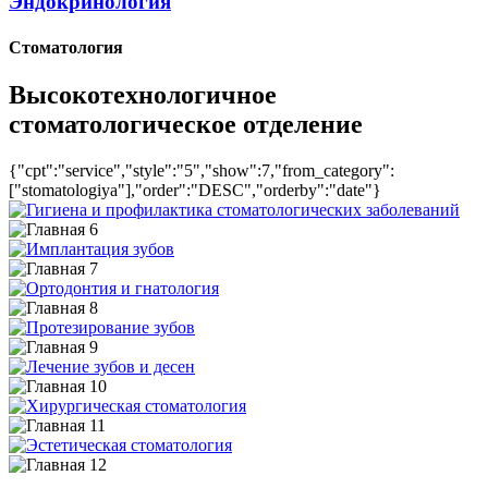
Эндокринология
Стоматология
Высокотехнологичное
стоматологическое отделение
{"cpt":"service","style":"5","show":7,"from_category":
["stomatologiya"],"order":"DESC","orderby":"date"}