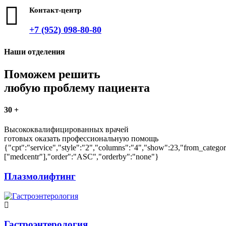
Контакт-центр
+7 (952) 098-80-80
Наши отделения
Поможем решить
любую проблему пациента
30
+
Высококвалифицированных врачей
готовых оказать профессиональную помощь
{"cpt":"service","style":"2","columns":"4","show":23,"from_categor
["medcentr"],"order":"ASC","orderby":"none"}
Плазмолифтинг
Гастроэнтерология