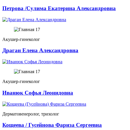
Петрова /Сулима Екатерина Александровна
Акушер-гинеколог
Драган Елена Александровна
Акушер-гинеколог
Иванюк Софья Леонидовна
Дерматовенеролог, трихолог
Кощеева / Гусейнова Фариза Сергеевна