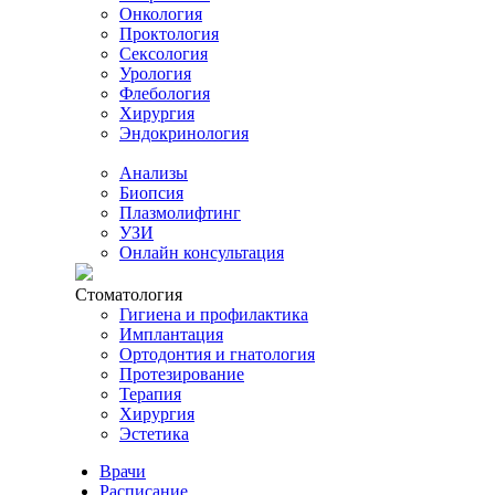
Онкология
Проктология
Сексология
Урология
Флебология
Хирургия
Эндокринология
Анализы
Биопсия
Плазмолифтинг
УЗИ
Онлайн консультация
Стоматология
Гигиена и профилактика
Имплантация
Ортодонтия и гнатология
Протезирование
Терапия
Хирургия
Эстетика
Врачи
Расписание