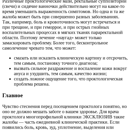
Различные проктологические мази, ректальные суппозитории
(свечи) и сидячие ванночки действительно могут на какое-то
время уменьшить выраженность симптомов. Но одна и та же
жалоба может быть при совершенно разных заболеваниях.
Так, например, боль и кровоточивость могут встречаться и
при трещине, и при геморрое, и при острых гнойных
воспалительных процессах в мягких тканях параректальной
области. Поэтому лечение «наугад» может только
замаскировать проблему. Более того, бесконтрольное
самолечение чревато тем, что может:
смазать или исказить клиническую картину и отсрочить,
тем самым, постановку точного диагноза;
вызвать сильное раздражение и воспаление кожи вокруг
ануса и ухудшить, тем самым, качество жизни;
создать ложное ощущение того, что проктологическая
проблема решена.
Главное
Чувство стеснения перед посещением проктолога понятно, но
оно не должно мешать заботе о вашем здоровье. Для врача
проктолога многопрофильной клиники ЭКСКЛЮЗИВ такие
жалобы — часть ежедневной клинической практики. Если
появились боль, кровь, зуд, уплотнение, выделения или