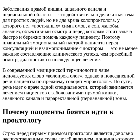
Заболевания прямой кишки, анального канала и
перианальной области — это действительно деликатная тема
для простых людей, но не для врача-колопроктолога, у
которого нет «постыдных» симптомов, а есть жалобы,
анамнез, объективный осмотр и перед которым стоит задача
быстро и бережно помочь каждому пациенту. Поэтому
правильный эмоциональный настрой пациента перед
консультацией и взаимопонимание с доктором — это не менее
важные составляющие клинического успеха, чем врачебный
осмотр, диагностика и последующее лечение.
В современной медицинской терминологии чаще
используется слово «колопроктолог», однако в повседневной
речи пациенты по-прежнему говорят «проктолог». По сути,
речь идет о враче одной специальности, который занимается
лечением пациентов с заболеваниями прямой кишки,
анального канала и параректальной (перианальной) зоны.
Почему пациенты боятся идти к
проктологу
Страх перед первым приемом проктолога является довольно
распространенным среди людей явлением, причина которого