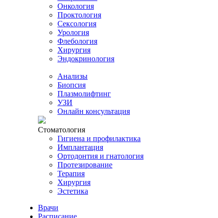
Онкология
Проктология
Сексология
Урология
Флебология
Хирургия
Эндокринология
Анализы
Биопсия
Плазмолифтинг
УЗИ
Онлайн консультация
Стоматология
Гигиена и профилактика
Имплантация
Ортодонтия и гнатология
Протезирование
Терапия
Хирургия
Эстетика
Врачи
Расписание