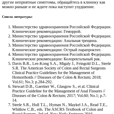
другие неприятные симптомы, обращайтесь в клинику как
можно раньше и не ждите пока наступит ухудшение.
Список литературы:
Министерство здравоохранения Российской Федерации.
Клинические рекомендации: Геморрой.
Министерство здравоохранения Российской Федерации.
Клинические рекомендации: Анальная трещина.
Министерство здравоохранения Российской Федерации.
Клинические рекомендации: Острый парапроктит.
Министерство здравоохранения Российской Федерации.
Клинические рекомендации: Колоректальный рак.
Davis B.R., Lee-Kong S.A., Migaly J., Feingold D.L., Steele
S.R. The American Society of Colon and Rectal Surgeons
Clinical Practice Guidelines for the Management of
Hemorrhoids // Diseases of the Colon & Rectum; 2018;
Vol.61; No.3; р.284-292.
Stewart D.B., Gaertner W., Glasgow S., et al. Clinical
Practice Guideline for the Management of Anal Fissures //
Diseases of the Colon & Rectum; 2017; Vol.60; No.1; р.7-
14.
Steele S.R., Hull T.L., Hyman N., Maykel J.A., Read T.E.,
Whitlow C.B., eds. The ASCRS Textbook of Colon and
Rectal Surgery. 3rd ed. New York: Springer; 2016.