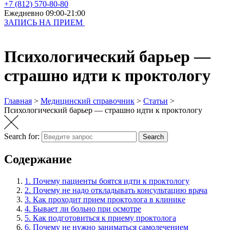
+7 (812) 570-80-80
Ежедневно 09:00-21:00
ЗАПИСЬ НА ПРИЕМ
Психологический барьер —
страшно идти к проктологу
Главная
>
Медицинский справочник
>
Статьи
>
Психологический барьер — страшно идти к проктологу
Search for:
Search
Содержание
1.
Почему пациенты боятся идти к проктологу
2.
Почему не надо откладывать консультацию врача
3.
Как проходит прием проктолога в клинике
4.
Бывает ли больно при осмотре
5.
Как подготовиться к приему проктолога
6.
Почему не нужно заниматься самолечением