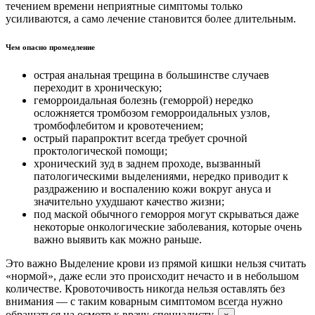
течением времени неприятные симптомы только
усиливаются, а само лечение становится более длительным.
Чем опасно промедление
острая анальная трещина в большинстве случаев
переходит в хроническую;
геморроидальная болезнь (геморрой) нередко
осложняется тромбозом геморроидальных узлов,
тромбофлебитом и кровотечением;
острый парапроктит всегда требует срочной
проктологической помощи;
хронический зуд в заднем проходе, вызванный
патологическими выделениями, нередко приводит к
раздражению и воспалению кожи вокруг ануса и
значительно ухудшают качество жизни;
под маской обычного геморроя могут скрываться даже
некоторые онкологические заболевания, которые очень
важно выявить как можно раньше.
Это важно
Выделение крови из прямой кишки нельзя считать
«нормой», даже если это происходит нечасто и в небольшом
количестве. Кровоточивость никогда нельзя оставлять без
внимания — с таким коварным симптомом всегда нужно
обращаться на осмотр к врачу-специалисту.