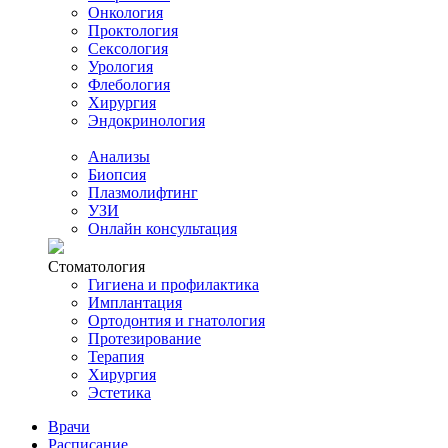
Онкология
Проктология
Сексология
Урология
Флебология
Хирургия
Эндокринология
Анализы
Биопсия
Плазмолифтинг
УЗИ
Онлайн консультация
Стоматология
Гигиена и профилактика
Имплантация
Ортодонтия и гнатология
Протезирование
Терапия
Хирургия
Эстетика
Врачи
Расписание