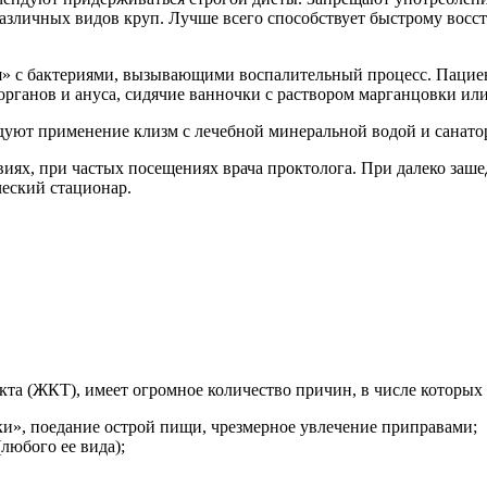
различных видов круп. Лучше всего способствует быстрому вос
я» с бактериями, вызывающими воспалительный процесс. Пацие
органов и ануса, сидячие ванночки с раствором марганцовки ил
уют применение клизм с лечебной минеральной водой и санато
виях, при частых посещениях врача проктолога. При далеко за
еский стационар.
акта (ЖКТ), имеет огромное количество причин, в числе которых
ки», поедание острой пищи, чрезмерное увлечение приправами;
любого ее вида);