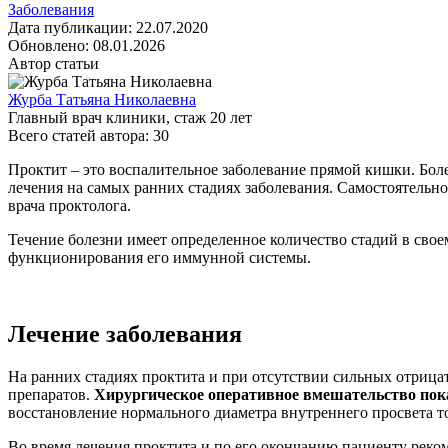
Заболевания
Дата публикации:
22.07.2020
Обновлено:
08.01.2026
Автор статьи
Журба Татьяна Николаевна
Главный врач клиники
, стаж
20
лет
Всего статей автора:
30
Проктит – это воспалительное заболевание прямой кишки. Бол
лечения на самых ранних стадиях заболевания. Самостоятельн
врача проктолога.
Течение болезни имеет определенное количество стадий в сво
функционирования его иммунной системы.
Лечение заболевания
На ранних стадиях проктита и при отсутствии сильных отриц
препаратов.
Хирургическое оперативное вмешательство пока
восстановление нормального диаметра внутреннего просвета 
Во время лечения проктита и по его окончанию пациенту рек