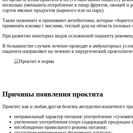
несколько уменьшить потребление в пищу фруктов, овощей и 
сортов мясных продуктов (вареного или на пару).
Также назначают и принимают антибиотики, которые «борютс
применять клизмы с маслами, теплый душ на область половых 
При развитии некоторых видов осложнений пациенту рекоменд
В большинстве случаев лечение проводят в амбулаторных усло
пациента направляют на лечение в хирургический проктологич
Причины появления проктита
Проктит, как и любая другая болезнь желудочно-кишечного тр
неправильный характер питания: употребление «сухомят
увеличение употребления спирт-содержащей продукции (
несоблюдение правильного режима питания;
отсутствие минимальных физических нагрузок;