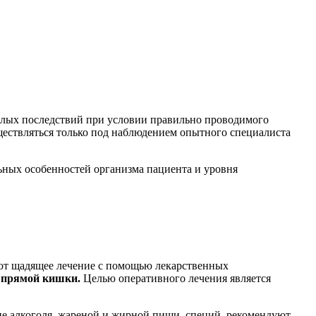
яжелых последствий при условии правильно проводимого
уществляться только под наблюдением опытного специалиста
льных особенностей организма пациента и уровня
яют щадящее лечение с помощью лекарственных
а прямой кишки.
Целью оперативного лечения является
ие алкоголя, жареной и жирной пищи, специй, рекомендуют