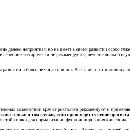
езнь далеко неприятная, но не имеет в своем развитии особо т
ое лечение категорически не рекомендуется, лечение должно ос
ем развитии и большое число причин. Все зависит от индивидуа
ательных воздействий врачи проктологи рекомендуют и примен
зано только в том случае, если происходит сужение просвет
толстой кишки для нормализации функционирования кишечника.
омендуют придерживаться строгой диеты. Запрещают употреблен