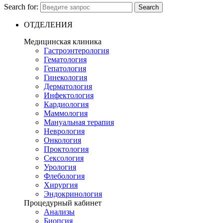
Search for:
Search
ОТДЕЛЕНИЯ
Медицинская клиника
Гастроэнтерология
Гематология
Гепатология
Гинекология
Дерматология
Инфектология
Кардиология
Маммология
Мануальная терапия
Неврология
Онкология
Проктология
Сексология
Урология
Флебология
Хирургия
Эндокринология
Процедурный кабинет
Анализы
Биопсия