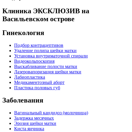
Клиника ЭКСКЛЮЗИВ на
Васильевском острове
Гинекология
Подбор контрацептивов
Удаление полипа шейки матки
Установка внутриматочной спирали
Видеокольпоскопия
Выскабливание полости матки
Лазеровапоризация шейки матки
Лабиопластика
Медикаментозный аборт
Пластика половых губ
Заболевания
Вагинальный кандидоз (молочница)
Задержка месячных
Эрозия шейки матки
Киста яичника