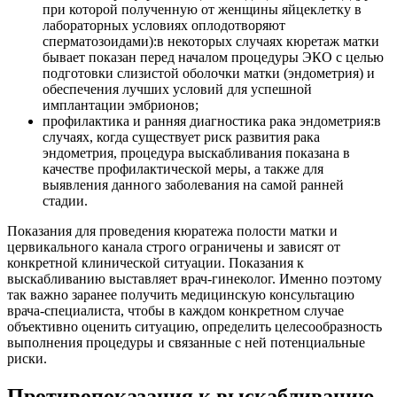
при которой полученную от женщины яйцеклетку в
лабораторных условиях оплодотворяют
сперматозоидами):в некоторых случаях кюретаж матки
бывает показан перед началом процедуры ЭКО с целью
подготовки слизистой оболочки матки (эндометрия) и
обеспечения лучших условий для успешной
имплантации эмбрионов;
профилактика и ранняя диагностика рака эндометрия:в
случаях, когда существует риск развития рака
эндометрия, процедура выскабливания показана в
качестве профилактической меры, а также для
выявления данного заболевания на самой ранней
стадии.
Показания для проведения кюратежа полости матки и
цервикального канала строго ограничены и зависят от
конкретной клинической ситуации. Показания к
выскабливанию выставляет врач-гинеколог. Именно поэтому
так важно заранее получить медицинскую консультацию
врача-специалиста, чтобы в каждом конкретном случае
объективно оценить ситуацию, определить целесообразность
выполнения процедуры и связанные с ней потенциальные
риски.
Противопоказания к выскабливанию