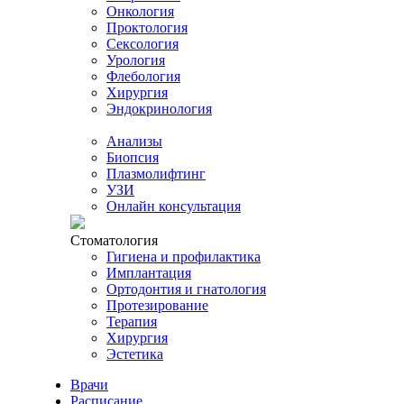
Онкология
Проктология
Сексология
Урология
Флебология
Хирургия
Эндокринология
Анализы
Биопсия
Плазмолифтинг
УЗИ
Онлайн консультация
Стоматология
Гигиена и профилактика
Имплантация
Ортодонтия и гнатология
Протезирование
Терапия
Хирургия
Эстетика
Врачи
Расписание