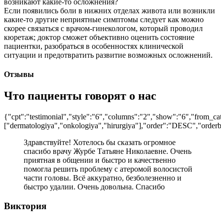
возникают какие-то осложнения?
Если появились боли в нижних отделах живота или возникли
какие-то другие неприятные симптомы следует как можно
скорее связаться с врачом-гинекологом, который проводил
кюретаж; доктор сможет объективно оценить состояние
пациентки, разобраться в особенностях клинической
ситуации и предотвратить развитие возможных осложнений.
Отзывы
Что пациенты говорят о нас
{"cpt":"testimonial","style":"6","columns":"2","show":"6","from_ca
["dermatologiya","onkologiya","hirurgiya"],"order":"DESC","order
Здравствуйте! Хотелось бы сказать огромное
спасибо врачу Журбе Татьяне Николаевне. Очень
приятная в общении и быстро и качественно
помогла решить проблему с атеромой волосистой
части головы. Всё аккуратно, безболезненно и
быстро удалии. Очень довольна. Спасибо
Виктория