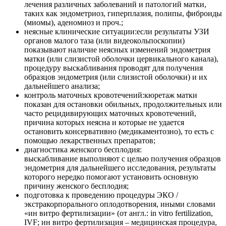
лечения различных заболеваний и патологий матки,
таких как эндометриоз, гиперплазия, полипы, фиброиды
(миомы), аденомиоз и проч.;
неясные клинические ситуации:если результаты УЗИ
органов малого таза (или видеокольпоскопии)
показывают наличие неясных изменений эндометрия
матки (или слизистой оболочки цервикального канала),
процедуру выскабливания проводят для получения
образцов эндометрия (или слизистой оболочки) и их
дальнейшего анализа;
контроль маточных кровотечений:кюретаж матки
показан для остановки обильных, продолжительных или
часто рецидивирующих маточных кровотечений,
причина которых неясна и которые не удается
остановить консервативно (медикаментозно), то есть с
помощью лекарственных препаратов;
диагностика женского бесплодия:
выскабливание выполняют с целью получения образцов
эндометрия для дальнейшего исследования, результаты
которого нередко помогают установить основную
причину женского бесплодия;
подготовка к проведению процедуры ЭКО /
экстракорпорального оплодотворения, иными словами
«ин витро фертилизации» (от англ.: in vitro fertilization,
IVF; ин витро фертилизация – медицинская процедура,