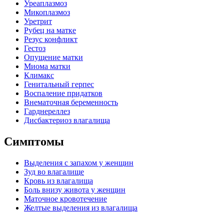
Уреаплазмоз
Микоплазмоз
Уретрит
Рубец на матке
Резус конфликт
Гестоз
Опущение матки
Миома матки
Климакс
Генитальный герпес
Воспаление придатков
Внематочная беременность
Гарднереллез
Дисбактериоз влагалища
Симптомы
Выделения с запахом у женщин
Зуд во влагалище
Кровь из влагалища
Боль внизу живота у женщин
Маточное кровотечение
Желтые выделения из влагалища