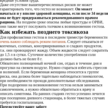
вредные условия труда.
Даже отсутствие вышеперечисленных рисков не может
гарантировать того, что гестоз не возникнет.
Он может
начаться и у вполне здоровой женщины
, если после 34 недели
она не будет придерживаться рекомендованного врачом
рациона.
На позднем сроке опасны любые простуды и ОРВИ,
они также могут послужить толчком к возникновению гестоза.
Как избежать позднего токсикоза
Для профилактики гестоза в последнем триместре беременности
очень важно соблюдать режим питания
. Следует отказаться от
копченых, соленых, консервированных и сладких продуктов,
т.к. они провоцируют жажду. Объем жидкости следует сократить
до 1,5 л в сутки. Суточное количество употребления соли
должно быть не более 8 г.
Обязателен полноценный ночной сон, отдых в течение дня и
прогулки на свежем воздухе. Нужно стараться избегать стрессов
и волнений. Если беременная женщина относится к группе
риска, она должна более тщательно наблюдаться гинекологом,
при необходимости проходя дополнительные обследования.
При подозрении на возникновение гестоза
нельзя заниматься
самолечением
, а нужно обязательно обратиться к врачу и
описать симптомы. На ранних стадиях гестоз успешно лечится
при посещении дневного стационара, в более тяжелых случаях
требуется госпитализация.
Почувствуйте нашу заботу