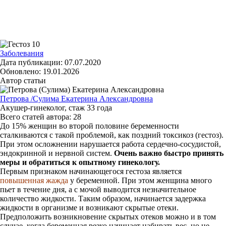
2.
Факторы, провоцирующие гестоз
3.
Как избежать позднего токсикоза
Заболевания
Дата публикации:
07.07.2020
Обновлено:
19.01.2026
Автор статьи
Петрова /Сулима Екатерина Александровна
Акушер-гинеколог
, стаж
33
года
Всего статей автора:
28
До 15% женщин во второй половине беременности
сталкиваются с такой проблемой, как поздний токсикоз (гестоз).
При этом осложнении нарушается работа сердечно-сосудистой,
эндокринной и нервной систем.
Очень важно быстро принять
меры и обратиться к опытному гинекологу
.
Первым признаком начинающегося гестоза является
повышенная жажда
у беременной. При этом женщина много
пьет в течение дня, а с мочой выводится незначительное
количество жидкости. Таким образом, начинается задержка
жидкости в организме и возникают скрытые отеки.
Предположить возникновение скрытых отеков можно и в том
случае, когда беременная резко начинает набирать вес, но не