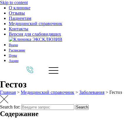
Skip to content
О клинике
Отзывы
Пациентам
Медицинский справочник
Контакты
Версия для слабовидящих
Врачи
Расписание
Цены
Акции
Гестоз
Главная
>
Медицинский справочник
>
Заболевания
>
Гестоз
Search for:
Search
Содержание
1.
Опасность позднего токсикоза