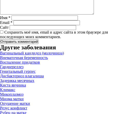
Отправляя заявку, я соглашаюсь с
политикой
конфиденциальности
Имя
*
Email
*
Сайт
Сохранить моё имя, email и адрес сайта в этом браузере для
последующих моих комментариев.
Другие заболевания
Вагинальный кандидоз (молочница)
Внематочная беременность
Воспаление придатков
Гарднереллез
Генитальный герпес
Дисбактериоз влагалища
Задержка месячных
Киста яичника
Климакс
Микоплазмоз
Миома матки
Опущение матки
Резус конфликт
Рубец на матке