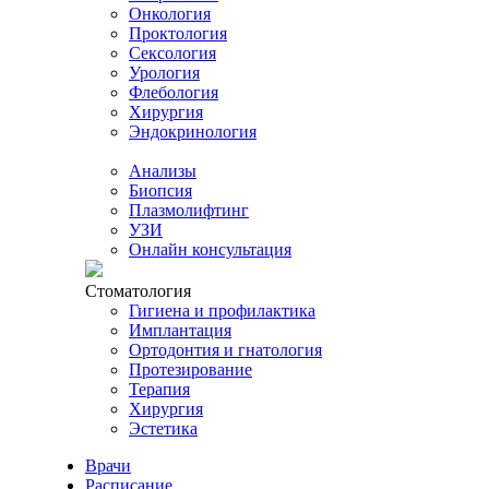
Онкология
Проктология
Сексология
Урология
Флебология
Хирургия
Эндокринология
Анализы
Биопсия
Плазмолифтинг
УЗИ
Онлайн консультация
Стоматология
Гигиена и профилактика
Имплантация
Ортодонтия и гнатология
Протезирование
Терапия
Хирургия
Эстетика
Врачи
Расписание