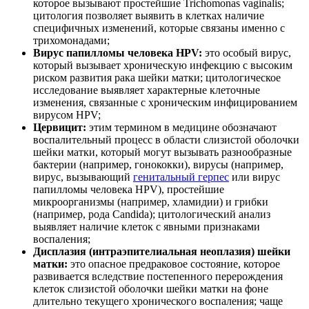
которое вызывают простейшие Trichomonas vaginalis;
цитология позволяет выявить в клетках наличие
специфичных изменений, которые связаны именно с
трихомонадами;
Вирус папилломы человека HPV:
это особый вирус,
который вызывает хроническую инфекцию с высоким
риском развития рака шейки матки; цитологическое
исследование выявляет характерные клеточные
изменения, связанные с хроническим инфицированием
вирусом HPV;
Цервицит:
этим термином в медицине обозначают
воспалительный процесс в области слизистой оболочки
шейки матки, который могут вызывать разнообразные
бактерии (например, гонококки), вирусы (например,
вирус, вызывающий
генитальный герпес
или вирус
папилломы человека HPV), простейшие
микроорганизмы (например, хламидии) и грибки
(например, рода Candida); цитологический анализ
выявляет наличие клеток с явными признаками
воспаления;
Дисплазия (интраэпителиальная неоплазия) шейки
матки:
это опасное предраковое состояние, которое
развивается вследствие постепенного перерождения
клеток слизистой оболочки шейки матки на фоне
длительно текущего хронического воспаления; чаще