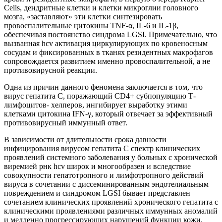
Cells, дендритные клетки и клетки микроглии головного
мозга, «заставляют» эти клетки синтезировать
провоспалительные цитокины TNF-α, IL-6 и IL-1β,
обеспечивая постоянство синдрома LGSI. Примечательно, что
вызванная hcv активация циркулирующих по кровеносным
сосудам и фиксированных в тканях резидентных макрофагов
сопровождается развитием именно провоспалительной, а не
противовирусной реакции.
Одна из причин данного феномена заключается в том, что
вирус гепатита С, поражающий CD4+ субпопуляцию Т-
лимфоцитов- хелперов, ингибирует выработку этими
клетками цитокина IFN-γ, который отвечает за эффективный
противовирусный иммунный ответ.
В зависимости от длительности срока давности
инфицирования вирусом гепатита С спектр клинических
проявлений системного заболевания у больных с хронической
виремией рнк hcv широк и многообразен и вследствие
совокупности гепатотропного и лимфотропного действий
вируса в сочетании с диссеминированным эндотелиальным
повреждением и синдромом LGSI бывает представлен
сочетанием клинических проявлений хронического гепатита с
клиническими проявлениями различных иммунных аномалий
и медленно прогрессирующих нарушений функции кожи,