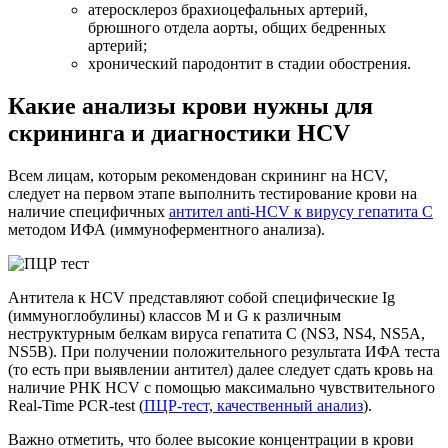
атеросклероз брахиоцефальных артерий,
брюшного отдела аорты, общих бедренных
артерий;
хронический пародонтит в стадии обострения.
Какие анализы крови нужны для
скрининга и диагностики HCV
Всем лицам, которым рекомендован скрининг на HCV,
следует на первом этапе выполнить тестирование крови на
наличие специфичных
антител anti-HCV к вирусу гепатита С
методом ИФА (иммуноферментного анализа).
Антитела к HCV представляют собой специфические Ig
(иммуноглобулины) классов M и G к различным
неструктурным белкам вируса гепатита С (NS3, NS4, NS5A,
NS5B). При получении положительного результата ИФА теста
(то есть при выявлении антител) далее следует сдать кровь на
наличие РНК HCV с помощью максимально чувствительного
Real-Time PCR-test (
ПЦР-тест, качественный анализ
).
Важно отметить, что более высокие концентрации в крови