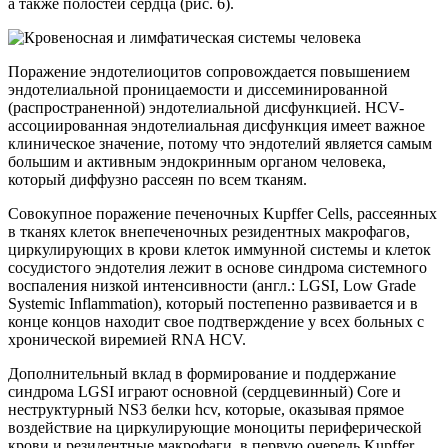
а также полостей сердца (рис. 6).
Поражение эндотелиоцитов сопровождается повышением
эндотелиальной проницаемости и диссеминированной
(распространенной) эндотелиальной дисфункцией. HCV-
ассоциированная эндотелиальная дисфункция имеет важное
клиническое значение, потому что эндотелий является самым
большим и активным эндокринным органом человека,
который диффузно рассеян по всем тканям.
Совокупное поражение печеночных Kupffer Cells, рассеянных
в тканях клеток внепеченочных резидентных макрофагов,
циркулирующих в крови клеток иммунной системы и клеток
сосудистого эндотелия лежит в основе синдрома системного
воспаления низкой интенсивности (англ.: LGSI, Low Grade
Systemic Inflammation), который постепенно развивается и в
конце концов находит свое подтверждение у всех больных с
хронической виремией RNA HCV.
Дополнительный вклад в формирование и поддержание
синдрома LGSI играют основной (сердцевинный) Core и
неструктурный NS3 белки hcv, которые, оказывая прямое
воздействие на циркулирующие моноциты периферической
крови и резидентные макрофаги, в первую очередь Kupffer