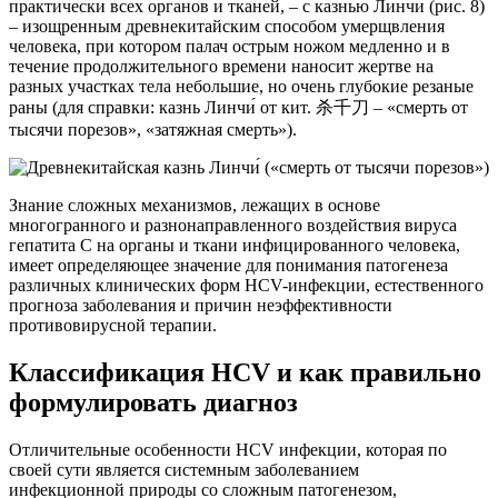
практически всех органов и тканей, – с казнью Линчи́ (рис. 8)
– изощренным древнекитайским способом умерщвления
человека, при котором палач острым ножом медленно и в
течение продолжительного времени наносит жертве на
разных участках тела небольшие, но очень глубокие резаные
раны (для справки: казнь Линчи́ от кит. 杀千刀 – «смерть от
тысячи порезов», «затяжная смерть»).
Знание сложных механизмов, лежащих в основе
многогранного и разнонаправленного воздействия вируса
гепатита С на органы и ткани инфицированного человека,
имеет определяющее значение для понимания патогенеза
различных клинических форм HCV-инфекции, естественного
прогноза заболевания и причин неэффективности
противовирусной терапии.
Классификация HCV и как правильно
формулировать диагноз
Отличительные особенности HCV инфекции, которая по
своей сути является системным заболеванием
инфекционной природы со сложным патогенезом,