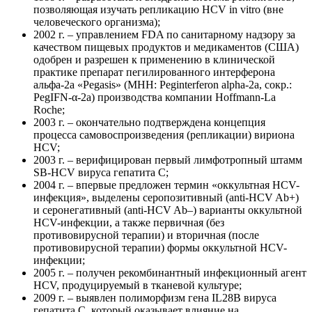
позволяющая изучать репликацию HCV in vitro (вне
человеческого организма);
2002 г. – управлением FDA по санитарному надзору за
качеством пищевых продуктов и медикаментов (США)
одобрен и разрешен к применению в клинической
практике препарат пегилированного интерферона
альфа-2а «Pegasis» (MHH: Peginterferon alpha-2a, сокр.:
PegIFN-α-2a) производства компании Hoffmann-La
Roche;
2003 г. – окончательно подтверждена концепция
процесса самовоспроизведения (репликации) вириона
HCV;
2003 г. – верифицирован первый лимфотропный штамм
SB-HCV вируса гепатита С;
2004 г. – впервые предложен термин «оккультная HCV-
инфекция», выделены серопозитивный (anti-HCV Ab+)
и серонегативный (anti-HCV Ab–) варианты оккультной
HCV-инфекции, а также первичная (без
противовирусной терапии) и вторичная (после
противовирусной терапии) формы оккультной НСV-
инфекции;
2005 г. – получен рекомбинантный инфекционный агент
HCV, продуцируемый в тканевой культуре;
2009 г. – выявлен полиморфизм гена IL28B вируса
гепатита С, который оказывает влияние на