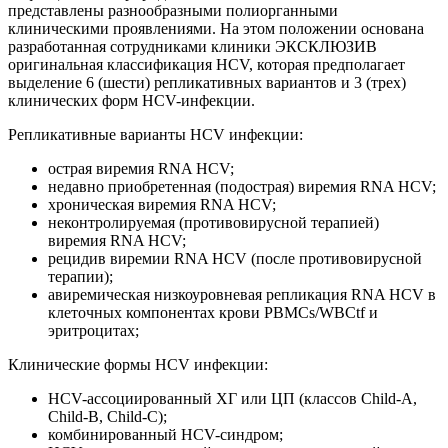
представлены разнообразными полиорганными
клиническими проявлениями. На этом положении основана
разработанная сотрудниками клиники ЭКСКЛЮЗИВ
оригинальная классификация HCV, которая предполагает
выделение 6 (шести) репликативных вариантов и 3 (трех)
клинических форм HCV-инфекции.
Репликативные варианты HCV инфекции:
острая виремия RNA HCV;
недавно приобретенная (подострая) виремия RNA HCV;
хроническая виремия RNA HCV;
неконтролируемая (противовирусной терапией)
виремия RNA HCV;
рецидив виремии RNA HCV (после противовирусной
терапии);
авиремическая низкоуровневая репликация RNA HCV в
клеточных компонентах крови PBMCs/WBCtf и
эритроцитах;
Клинические формы HCV инфекции:
HCV-ассоциированный ХГ или ЦП (классов Child-A,
Child-B, Child-C);
комбинированный HCV-синдром;