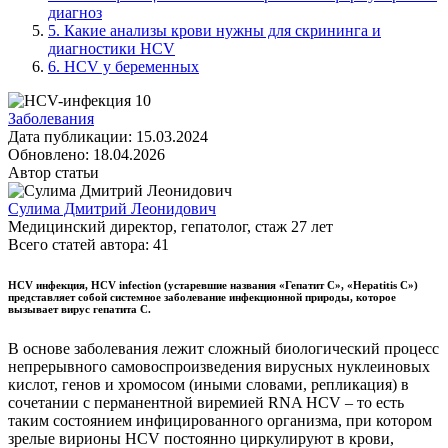
диагноз
5.
Какие анализы крови нужны для скрининга и
диагностики HCV
6.
HCV у беременных
Заболевания
Дата публикации:
15.03.2024
Обновлено:
18.04.2026
Автор статьи
Сулима Дмитрий Леонидович
Медицинский директор, гепатолог
, стаж
27
лет
Всего статей автора:
41
HCV инфекция, HCV infection (устаревшие названия «Гепатит С», «Hepatitis C»)
представляет собой системное заболевание инфекционной природы, которое
вызывает вирус гепатита С.
В основе заболевания лежит сложный биологический процесс
непрерывного самовоспроизведения вирусных нуклеиновых
кислот, генов и хромосом (иными словами, репликация) в
сочетании с перманентной виремией RNA HCV – то есть
таким состоянием инфицированного организма, при котором
зрелые вирионы HCV постоянно циркулируют в крови,