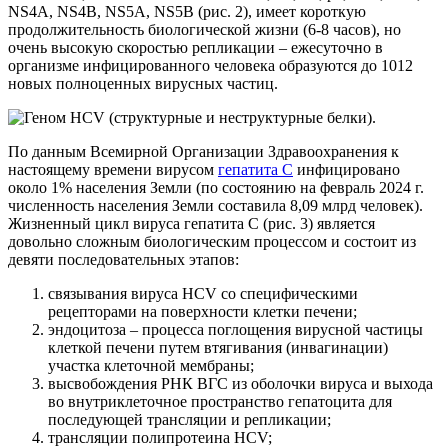
NS4A, NS4B, NS5A, NS5B (рис. 2), имеет короткую
продолжительность биологической жизни (6-8 часов), но
очень высокую скоростью репликации – ежесуточно в
организме инфицированного человека образуются до 1012
новых полноценных вирусных частиц.
По данным Всемирной Организации Здравоохранения к
настоящему времени вирусом
гепатита С
инфицировано
около 1% населения Земли (по состоянию на февраль 2024 г.
численность населения Земли составила 8,09 млрд человек).
Жизненный цикл вируса гепатита С (рис. 3) является
довольно сложным биологическим процессом и состоит из
девяти последовательных этапов:
связывания вируса HCV со специфическими
рецепторами на поверхности клетки печени;
эндоцитоза – процесса поглощения вирусной частицы
клеткой печени путем втягивания (инвагинации)
участка клеточной мембраны;
высвобождения РНК ВГС из оболочки вируса и выхода
во внутриклеточное пространство гепатоцита для
последующей трансляции и репликации;
трансляции полипротеина HCV;