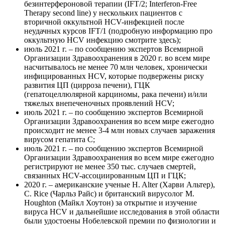
безинтерфероновой терапии (IFT/2; Interferon-Free
Therapy second line) у нескольких пациентов с
вторичной оккультной HCV-инфекцией после
неудачных курсов IFT/1 (подробную информацию про
оккультную HCV инфекцию смотрите здесь);
июль 2021 г. – по сообщению экспертов Всемирной
Организации Здравоохранения в 2020 г. во всем мире
насчитывалось не менее 70 млн человек, хронически
инфицированных HCV, которые подвержены риску
развития ЦП (цирроза печени), ГЦК
(гепатоцеллюлярной карциномы, рака печени) и/или
тяжелых внепеченочных проявлений HCV;
июль 2021 г. – по сообщению экспертов Всемирной
Организации Здравоохранения во всем мире ежегодно
происходит не менее 3-4 млн новых случаев заражения
вирусом гепатита С;
июль 2021 г. – по сообщению экспертов Всемирной
Организации Здравоохранения во всем мире ежегодно
регистрируют не менее 350 тыс. случаев смертей,
связанных HCV-ассоциированным ЦП и ГЦК;
2020 г. – американские ученые H. Alter (Харви Альтер),
С. Rice (Чарльз Райс) и британский вирусолог М.
Houghton (Майкл Хоутон) за открытие и изучение
вируса HCV и дальнейшие исследования в этой области
были удостоены Нобелевской премии по физиологии и