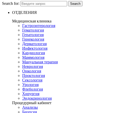
Search for:
Search
ОТДЕЛЕНИЯ
Медицинская клиника
Гастроэнтерология
Гематология
Гепатология
Гинекология
Дерматология
Инфектология
Кардиология
Маммология
Мануальная терапия
Неврология
Онкология
Проктология
Сексология
Урология
Флебология
Хирургия
Эндокринология
Процедурный кабинет
Анализы
Биопсия