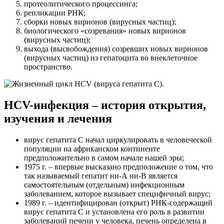
протеолитического процессинга;
репликации РНК;
сборки новых вирионов (вирусных частиц);
биологического «созревания» новых вирионов
(вирусных частиц);
выхода (высвобождения) созревших новых вирионов
(вирусных частиц) из гепатоцита во внеклеточное
пространство.
HCV-инфекция – история открытия,
изучения и лечения
вирус гепатита С начал циркулировать в человеческой
популяции на африканском континенте
предположительно в самом начале нашей эры;
1975 г. – впервые высказано предположение о том, что
так называемый гепатит ни-А ни-В является
самостоятельным (отдельным) инфекционным
заболеванием, которое вызывает специфичный вирус;
1989 г. – идентифицирован (открыт) РНК-содержащий
вирус гепатита С и установлена его роль в развитии
заболеваний печени у человека, печень определена в