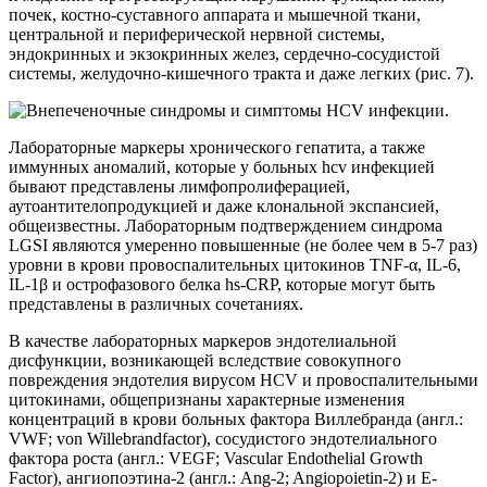
почек, костно-суставного аппарата и мышечной ткани,
центральной и периферической нервной системы,
эндокринных и экзокринных желез, сердечно-сосудистой
системы, желудочно-кишечного тракта и даже легких (рис. 7).
Лабораторные маркеры хронического гепатита, а также
иммунных аномалий, которые у больных hcv инфекцией
бывают представлены лимфопролиферацией,
аутоантителопродукцией и даже клональной экспансией,
общеизвестны. Лабораторным подтверждением синдрома
LGSI являются умеренно повышенные (не более чем в 5-7 раз)
уровни в крови провоспалительных цитокинов TNF-α, IL-6,
IL-1β и острофазового белка hs-CRP, которые могут быть
представлены в различных сочетаниях.
В качестве лабораторных маркеров эндотелиальной
дисфункции, возникающей вследствие совокупного
повреждения эндотелия вирусом HCV и провоспалительными
цитокинами, общепризнаны характерные изменения
концентраций в крови больных фактора Виллебранда (англ.:
VWF; von Willebrandfactor), сосудистого эндотелиального
фактора роста (англ.: VEGF; Vascular Endothelial Growth
Factor), ангиопоэтина-2 (англ.: Ang-2; Angiopoietin-2) и E-