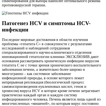
секвенирования для выбора наиболее оптимального режима
противовирусной терапии.
Патогенез HCV и симптомы HCV-
инфекции
Последние мировые достижения в области изучения
проблемы «гепатита С» в совокупности с результатами
исследований и наблюдений сотрудников
специализированного научно-клинического отделения
инновационной гепатологии клиники ЭКСКЛЮЗИВ дают
основания рассматривать хроническую инфекцию вирусом
гепатита С не с точки зрения хронического воспалительного
заболевания печени, а значительно более широко и
многогранно – как системное заболевание
инфекционной природы, в основе которого лежит
непрерывная репликация (биологический процесс
самовоспроизведения нуклеиновых кислот, генов и
хромосом) вируса HCV и которое кроме печени затрагивает
практически каждый орган и каждую систему
инфицированного человека. Печень является лишь одной из
многочисленных «мишеней», по которым вирус постоянно