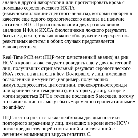
анализ в другой лаборатории или протестировать кровь с
помощью серологического ИХЛА
(иммунохемилюминисцентного анализа), который одобрен в
качестве еще одного серологического анализа на наличие
антител к ВГС. При использовании двух разных видов
анализов ИФА и ИХЛА биологически ложного результата
быть не должно, так как ложное обнаружение перекрестно-
реактивных антител в обоих случаях представляется
маловероятным.
Real-Time PCR-test (ПЦР-тест, качественный анализ) на рнк
HCV в крови также следует проводить еще у двух категорий
лиц, получивших отрицательный результат серологического
ИФА теста на антитела к hcv. Во-первых, у лиц, имеющих
ослабленный иммунитет (например, получающих
иммунодепрессанты, цитостатики, глюкокортикостероиды
или хронический гемодиализ), во-вторых, у лиц, которые
могли заразиться ВГС в течение последних 6 месяцев, потому
что такие пациенты могут быть «временно серонегативными»
по anti-hcv.
ПЦР-тест на рнк вгс также необходим для диагностики
повторного заражения у лиц, имеющих в крови анти-HCV+
после предшествующей спонтанной или связанной с
лечением элиминации вируса гепатита С.