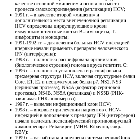
качестве основной «мишени» и основного места
процесса самовоспроизведения (репликации) HCV;
1991 г. – в качестве второй «мишени» и
дополнительного места внепеченочной репликации
HCV определены циркулирующие в крови
иммунокомпетентные клетки В-лимфоциты, Т-
лимфоциты и моноциты;
1991-1992 гг. – для лечения больных HCV инфекцией
впервые начали применять препараты человеческого
IFN (интерферона);
1993 г. – полностью расшифрована организация
(биологическое строение) генома вируса гепатита С;
1996 г. – полностью установлена и расшифрована
трехмерная структура HCV, включая структурные белки
Core, E1, E2 и неструктурные белки p7, NS2, NS3
(сериновая протеаза), NS4A (кофактор сериновой
протеазы), NS4B, NS5A (репликаза) и NS5B (РНК-
зависимая РНК-полимераза);
1997 г. – выделен инфекционный клон НСV;
1998 г. – впервые при лечении пациентов с HCV-
инфекцией в дополнение к препарату IFN (интерферон)
начали назначать неспецифический противовирусный
химиопрепарат Рибавирин (MHH: Ribavirin, сокр.:
RBV);
1999 г. – разработана и внедрена система репликОнов,