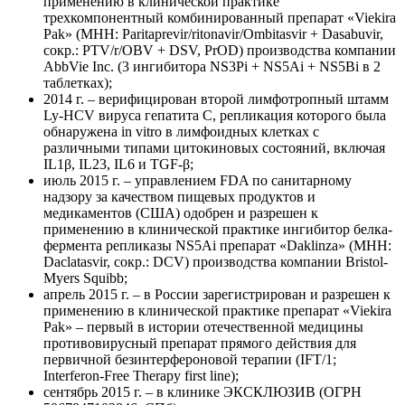
применению в клинической практике
трехкомпонентный комбинированный препарат «Viekira
Pak» (MHH: Paritaprevir/ritonavir/Ombitasvir + Dasabuvir,
сокр.: PTV/r/OBV + DSV, PrOD) производства компании
AbbVie Inc. (3 ингибитора NS3Pi + NS5Ai + NS5Bi в 2
таблетках);
2014 г. – верифицирован второй лимфотропный штамм
Ly-HCV вируса гепатита C, репликация которого была
обнаружена in vitro в лимфоидных клетках с
различными типами цитокиновых состояний, включая
IL1β, IL23, IL6 и TGF-β;
июль 2015 г. – управлением FDA по санитарному
надзору за качеством пищевых продуктов и
медикаментов (США) одобрен и разрешен к
применению в клинической практике ингибитор белка-
фермента репликазы NS5Ai препарат «Daklinza» (MHH:
Daclatasvir, сокр.: DCV) производства компании Bristol-
Myers Squibb;
апрель 2015 г. – в России зарегистрирован и разрешен к
применению в клинической практике препарат «Viekira
Pak» – первый в истории отечественной медицины
противовирусный препарат прямого действия для
первичной безинтерфероновой терапии (IFT/1;
Interferon-Free Therapy first line);
сентябрь 2015 г. – в клинике ЭКСКЛЮЗИВ (ОГРН