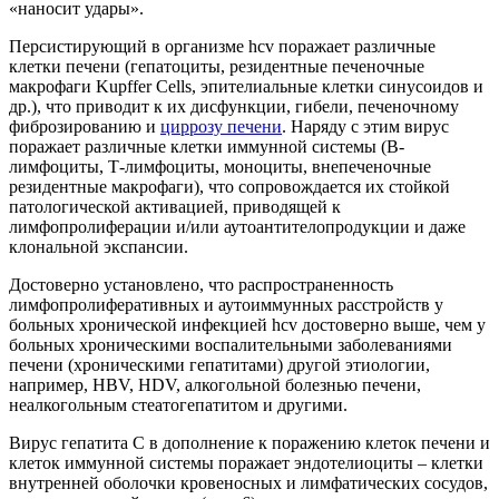
«наносит удары».
Персистирующий в организме hcv поражает различные
клетки печени (гепатоциты, резидентные печеночные
макрофаги Kupffer Cells, эпителиальные клетки синусоидов и
др.), что приводит к их дисфункции, гибели, печеночному
фиброзированию и
циррозу печени
. Наряду с этим вирус
поражает различные клетки иммунной системы (В-
лимфоциты, Т-лимфоциты, моноциты, внепеченочные
резидентные макрофаги), что сопровождается их стойкой
патологической активацией, приводящей к
лимфопролиферации и/или аутоантителопродукции и даже
клональной экспансии.
Достоверно установлено, что распространенность
лимфопролиферативных и аутоиммунных расстройств у
больных хронической инфекцией hcv достоверно выше, чем у
больных хроническими воспалительными заболеваниями
печени (хроническими гепатитами) другой этиологии,
например, HВV, HDV, алкогольной болезнью печени,
неалкогольным стеатогепатитом и другими.
Вирус гепатита С в дополнение к поражению клеток печени и
клеток иммунной системы поражает эндотелиоциты – клетки
внутренней оболочки кровеносных и лимфатических сосудов,