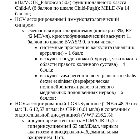
кПа/VCTE_FibroScan 502) функционального класса
Child-A (6 баллов по шкале Child-Pugh); MELD-Na 14
баллов;
HCV-ассоциированный иммунопатологический
синдром:
смешанная криоглобулинемия (криокрит 3%; RF
42 МЕ/мл), криоглобулинемический васкулит 11
баллов по шкале BVAS/3.0, в том числе:
системные проявления васкулита (миалгии/
артралгии) – 1 балл;
васкулит сосудов кожи (пурпура, язва кожи в
области правого коленного сустава) – 4
балла;
васкулит vasa nervorum nervi plantaris medialis
dexter et sinister (периферическая
полинейропатия правого и левого
медиальных подошвенных нервов) – 6
баллов;
HCV-ассоциированный LGSI-Syndrome (TNF-α 48,70 пг/
мл; IL-6 12,57 пг/мл; hs-CRP 10,61 мг/л) в сочетании с
эндотелиальной дисфункцией (VWF 216,2%):
инсулинорезистентность HOMA-IR 16,5 с
гиперинсулинемией 63 мкМЕ/мл, черным
акантозом и висцерально-абдоминальным
ожирением III ст.;