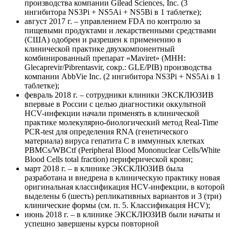
производства компании Gilead Sciences, Inc. (3
ингибитора NS3Pi + NS5Ai + NS5Bi в 1 таблетке);
август 2017 г. – управлением FDA по контролю за
пищевыми продуктами и лекарственными средствами
(США) одобрен и разрешен к применению в
клинической практике двухкомпонентный
комбинированный препарат «Maviret» (MHH:
Glecaprevir/Pibrentasvir, сокр.: GLE/PIB) производства
компании AbbVie Inc. (2 ингибитора NS3Pi + NS5Ai в 1
таблетке);
февраль 2018 г. – сотрудники клиники ЭКСКЛЮЗИВ
впервые в России с целью диагностики оккультной
НСV-инфекции начали применять в клинической
практике молекулярно-биологический метод Real-Time
PCR-test для определения RNA (генетического
материала) вируса гепатита C в иммунных клетках
РВMСs/WBCtf (Peripheral Blood Mononuclear Cells/White
Blood Cells total fraction) периферической крови;
март 2018 г. – в клинике ЭКСКЛЮЗИВ была
разработана и внедрена в клиническую практику новая
оригинальная классификация HCV-инфекции, в которой
выделены 6 (шесть) репликативных вариантов и 3 (три)
клинические формы (см. п. 5. Классификация HCV);
июнь 2018 г. – в клинике ЭКСКЛЮЗИВ были начаты и
успешно завершены курсы повторной