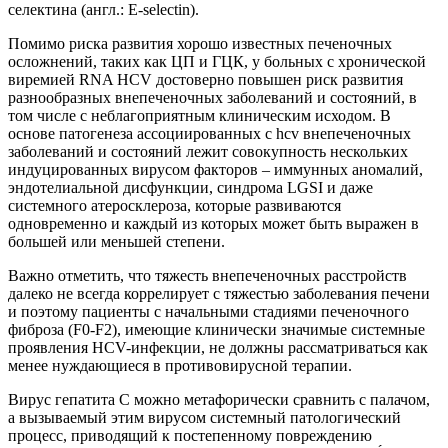
селектина (англ.: E-selectin).
Помимо риска развития хорошо известных печеночных
осложнений, таких как ЦП и ГЦК, у больных с хронической
виремией RNA HCV достоверно повышен риск развития
разнообразных внепеченочных заболеваний и состояний, в
том числе с неблагоприятным клиническим исходом. В
основе патогенеза ассоциированных с hcv внепеченочных
заболеваний и состояний лежит совокупность нескольких
индуцированных вирусом факторов – иммунных аномалий,
эндотелиальной дисфункции, синдрома LGSI и даже
системного атеросклероза, которые развиваются
одновременно и каждый из которых может быть выражен в
большей или меньшей степени.
Важно отметить, что тяжесть внепеченочных расстройств
далеко не всегда коррелирует с тяжестью заболевания печени
и поэтому пациенты с начальными стадиями печеночного
фиброза (F0-F2), имеющие клинически значимые системные
проявления HСV-инфекции, не должны рассматриваться как
менее нуждающиеся в противовирусной терапии.
Вирус гепатита C можно метафорически сравнить с палачом,
а вызываемый этим вирусом системный патологический
процесс, приводящий к постепенному повреждению