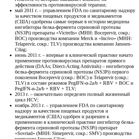
эффективность противовирусной терапии;
май 2011 г. – управлением FDA по санитарному надзору
за качеством пищевых продуктов и медикаментов
(США) одобрены самые первые в истории медицины
ингибиторы белка-фермента сериновой протеазы
(NS3Pi) препараты «Victrelis» (MHH: Boceprevir, сокр.:
BOC) производства компании Merck и «Incivo» (MHH:
Telaprevir, сокр.: TLV) производства компании Janssen-
Cilag;
июнь 2011 г. – впервые в клинической практике начато
применение противовирусных препаратов прямого
действия (DAAs; Direct-Acting Antivirals) – ингибиторов
белка-фермента сериновой протеазы (NS3Pi) первого
поколения Boceprevir (сокр.: BOC) и Telaprevir (сокр.:
TLV) в составе режимов PegIFN-α-2a/b + RBV + BOC и
PegIFN-α-2a/b + RBV + TLV;
2013 г. – окончательно определен полный жизненный
цикл HCV;
ноябрь 2013 г. – управлением FDA по санитарному
надзору за качеством пищевых продуктов и
медикаментов (США) одобрен и разрешен к
применению в клинической практике ингибитор белка-
фермента сериновой протеазы (NS3Pi) препарат
«Sovriad» (MHH: Simeprevir, сокр.: SMV) производства
компании Janssen-Cilag;