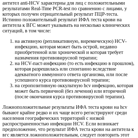
антител anti-HCV характерны для лиц с положительными
результатами Real-Time PCR-test по сравнению с лицами, у
которых получен отрицательный результат ПЦР-теста.
Истинно положительный результат ИФА теста крови на
антитела к ВГС может указывать на несколько клинических
ситуаций, в том числе:
на активную (репликативную, виремическую) HCV-
инфекцию, которая может быть острой, недавно
приобретенной или хронической и которая требует
назначения противовирусной терапии;
на HCV-паст-инфекцию (то есть инфекцию в прошлом),
которая разрешилась или спонтанно вследствие
адекватного иммунного ответа организма, или после
успешного курса противовирусной терапии;
на серопозитивную оккультную hcv инфекцию, которая
может быть первичной (без лечения) или вторичной
(после окончания курса противовирусной терапии).
Ложноположительные результаты ИФА теста крови на hcv
бывают крайне редко и их чаще всего регистрируют среди
населения географических территорий с низкой
распространенностью инфекции HCV. Если возникает
предположение, что результат ИФА теста крови на антитела к
вгс является ложноположительным, следует повторить этот