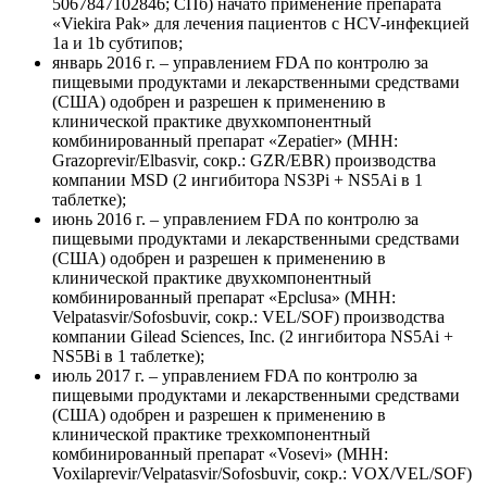
5067847102846; СПб) начато применение препарата
«Viekira Pak» для лечения пациентов с HCV-инфекцией
1а и 1b субтипов;
январь 2016 г. – управлением FDA по контролю за
пищевыми продуктами и лекарственными средствами
(США) одобрен и разрешен к применению в
клинической практике двухкомпонентный
комбинированный препарат «Zepatier» (MHH:
Grazoprevir/Elbasvir, сокр.: GZR/EBR) производства
компании MSD (2 ингибитора NS3Pi + NS5Ai в 1
таблетке);
июнь 2016 г. – управлением FDA по контролю за
пищевыми продуктами и лекарственными средствами
(США) одобрен и разрешен к применению в
клинической практике двухкомпонентный
комбинированный препарат «Epclusa» (MHH:
Velpatasvir/Sofosbuvir, сокр.: VEL/SOF) производства
компании Gilead Sciences, Inc. (2 ингибитора NS5Ai +
NS5Bi в 1 таблетке);
июль 2017 г. – управлением FDA по контролю за
пищевыми продуктами и лекарственными средствами
(США) одобрен и разрешен к применению в
клинической практике трехкомпонентный
комбинированный препарат «Vosevi» (MHH:
Voxilaprevir/Velpatasvir/Sofosbuvir, сокр.: VOX/VEL/SOF)