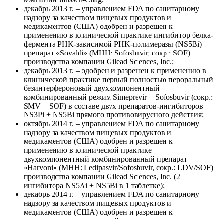
декабрь 2013 г. – управлением FDA по санитарному
надзору за качеством пищевых продуктов и
медикаментов (США) одобрен и разрешен к
применению в клинической практике ингибитор белка-
фермента РHK-зависимой PHK-полимеразы (NS5Bi)
препарат «Sovaldi» (MHH: Sofosbuvir, сокр.: SOF)
производства компании Gilead Sciences, Inc.;
декабрь 2013 г. – одобрен и разрешен к применению в
клинической практике первый полностью пероральный
безинтерфероновый двухкомпонентный
комбинированный режим Simeprevir + Sofosbuvir (сокр.:
SMV + SOF) в составе двух препаратов-ингибиторов
NS3Pi + NS5Bi прямого противовирусного действия;
октябрь 2014 г. – управлением FDA по санитарному
надзору за качеством пищевых продуктов и
медикаментов (США) одобрен и разрешен к
применению в клинической практике
двухкомпонентный комбинированный препарат
«Harvoni» (MHH: Ledipasvir/Sofosbuvir, сокр.: LDV/SOF)
производства компании Gilead Sciences, Inc. (2
ингибитора NS5Ai + NS5Bi в 1 таблетке);
декабрь 2014 г. – управлением FDA по санитарному
надзору за качеством пищевых продуктов и
медикаментов (США) одобрен и разрешен к