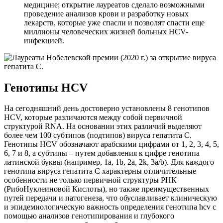
медицине; открытие лауреатов сделало возможными
проведение анализов крови и разработку новых
лекарств, которые уже спасли и позволят спасти еще
миллионы человеческих жизней больных HCV-
инфекцией.
Генотипы HCV
На сегодняшний день достоверно установлены 8 генотипов
HCV, которые различаются между собой первичной
структурой RNA. На основании этих различий выделяют
более чем 100 субтипов (подтипов) вируса гепатита С.
Генотипы HCV обозначают арабскими цифрами от 1, 2, 3, 4, 5,
6, 7 и 8, а субтипы – путем добавления к цифре генотипа
латинской буквы (например, 1a, 1b, 2а, 2k, 3a/b). Для каждого
генотипа вируса гепатита C характерны отличительные
особенности не только первичной структуры РНК
(РибоНуклеиновой Кислоты), но также преимущественных
путей передачи и патогенеза, что обуславливает клиническую
и эпидемиологическую важность определения генотипа hcv с
помощью анализов генотипирования и глубокого