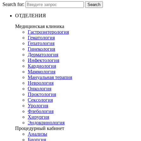
Search for:
Search
ОТДЕЛЕНИЯ
Медицинская клиника
Гастроэнтерология
Гематология
Гепатология
Гинекология
Дерматология
Инфектология
Кардиология
Маммология
Мануальная терапия
Неврология
Онкология
Проктология
Сексология
Урология
Флебология
Хирургия
Эндокринология
Процедурный кабинет
Анализы
Биопсия