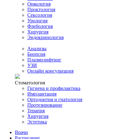
Онкология
Проктология
Сексология
Урология
Флебология
Хирургия
Эндокринология
Анализы
Биопсия
Плазмолифтинг
УЗИ
Онлайн консультация
Стоматология
Гигиена и профилактика
Имплантация
Ортодонтия и гнатология
Протезирование
Терапия
Хирургия
Эстетика
Врачи
Расписание