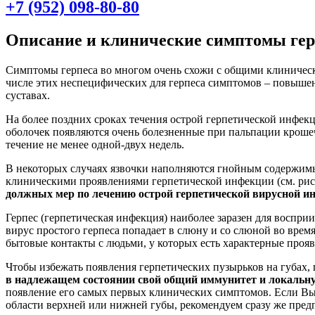
+7 (952) 098-80-80
Описание и клинические симптомы гер
Симптомы герпеса во многом очень схожи с общими клиничес
числе этих неспецифических для герпеса симптомов – повышен
суставах.
На более поздних сроках течения острой герпетической инфек
оболочек появляются очень болезненные при пальпации крошеч
течение не менее одной-двух недель.
В некоторых случаях язвочки наполняются гнойным содержимы
клиническими проявлениями герпетической инфекции (см. рис. 
должных мер по лечению острой герпетической вирусной и
Герпес (герпетическая инфекция) наиболее заразен для воспр
вирус простого герпеса попадает в слюну и со слюной во врем
бытовые контакты с людьми, у которых есть характерные проя
Чтобы избежать появления герпетических пузырьков на губах, 
в надлежащем состоянии свой общий иммунитет и локальн
появление его самых первых клинических симптомов. Если Вы 
области верхней или нижней губы, рекомендуем сразу же предп