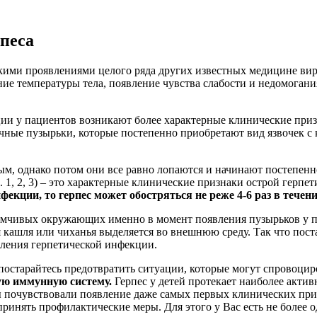
песа
кими проявлениями целого ряда других известных медицине ви
ие температуры тела, появление чувства слабости и недомогани
ции у пациентов возникают более характерные клинические при
ные пузырьки, которые постепенно приобретают вид язвочек с 
м, однако потом они все равно лопаются и начинают постепенн
1, 2, 3) – это характерные клинические признаки острой герпе
нфекции, то
герпес может обостряться не реже 4-6 раз в течени
иимчивых окружающих именно в момент появления пузырьков у п
я кашля или чиханья выделяется во внешнюю среду. Так что пост
вления герпетической инфекции.
постарайтесь предотвратить ситуации, которые могут спровоцир
ую иммунную систему.
Герпес у детей протекает наиболее актив
почувствовали появление даже самых первых клинических призн
ринять профилактические меры. Для этого у Вас есть не более о