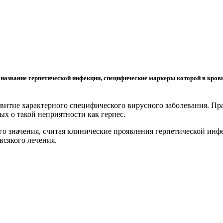
й название герпетической инфекции, специфические маркеры которой в кро
итие характерного специфического вирусного заболевания. Пра
х о такой неприятности как герпес.
о значения, считая клинические проявления герпетической инф
всякого лечения.