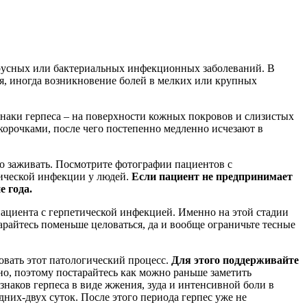
русных или бактериальных инфекционных заболеваний. В
я, иногда возникновение болей в мелких или крупных
знаки герпеса – на поверхности кожных покровов и слизистых
корочками, после чего постепенно медленно исчезают в
о заживать. Посмотрите фотографии пациентов с
тической инфекции у людей.
Если пациент не предпринимает
е года
.
ациента с герпетической инфекцией. Именно на этой стадии
арайтесь поменьше целоваться, да и вообще ограничьте тесные
овать этот патологический процесс.
Для этого поддерживайте
но, поэтому постарайтесь как можно раньше заметить
аков герпеса в виде жжения, зуда и интенсивной боли в
дних-двух суток. После этого периода герпес уже не