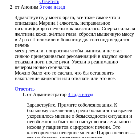
Ответить
от
Аноним
3 года назад
Здравствуйте, у моего брата, все тоже самое что и
описывала Марина ( алкоголь, неправильное
питания)цирроз печени как выяснилась. Сперва сильная
желтизна кожи, жёлтые глаза, сбросил мышечную массу
в 2 раза. Положили в больницу диагноз подтвердился
печень
месяц лечили, попросили чтобы выписали.не стал
сильно придерживаться рекомендаций в вздулся живот
отказали ноги после руки. Увезли в реанимацию
вечером ночью скончался.
Можно было что то сделать что бы остановить
накопление жидкости или откачать.или это все.
Ответить
от
Администратор
3 года назад
Здравствуйте. Примите соболезнования. К
большому сожалению, среди большинства врачей
укоренилось мнение о безысходности ситуации и
неизбежности быстрого наступления летального
исхода у пациентов с циррозом печени. Это
категорически неверное мнение Цирроз печени —