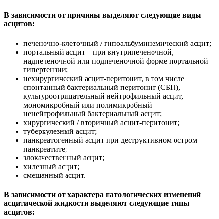
В зависимости от причины выделяют следующие виды
асцитов:
печеночно-клеточный / гипоальбуминемический асцит;
портальный асцит – при внутрипеченочной,
надпеченочной или подпеченочной форме портальной
гипертензии;
нехирургический асцит-перитонит, в том числе
спонтанный бактериальный перитонит (СБП),
культуроотрицательный нейтрофильный асцит,
мономикробный или полимикробный
ненейтрофильный бактериальный асцит;
хирургический / вторичный асцит-перитонит;
туберкулезный асцит;
панкреатогенный асцит при деструктивном остром
панкреатите;
злокачественный асцит;
хилезный асцит;
смешанный асцит.
В зависимости от характера патологических изменений
асцитической жидкости выделяют следующие типы
асцитов: