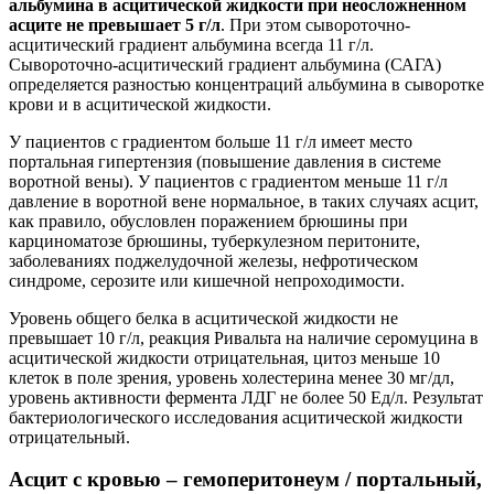
альбумина в асцитической жидкости при неосложненном
асците не превышает 5 г/л
. При этом сывороточно-
асцитический градиент альбумина всегда 11 г/л.
Сывороточно-асцитический градиент альбумина (САГА)
определяется разностью концентраций альбумина в сыворотке
крови и в асцитической жидкости.
У пациентов с градиентом больше 11 г/л имеет место
портальная гипертензия (повышение давления в системе
воротной вены). У пациентов с градиентом меньше 11 г/л
давление в воротной вене нормальное, в таких случаях асцит,
как правило, обусловлен поражением брюшины при
карциноматозе брюшины, туберкулезном перитоните,
заболеваниях поджелудочной железы, нефротическом
синдроме, серозите или кишечной непроходимости.
Уровень общего белка в асцитической жидкости не
превышает 10 г/л, реакция Ривальта на наличие серомуцина в
асцитической жидкости отрицательная, цитоз меньше 10
клеток в поле зрения, уровень холестерина менее 30 мг/дл,
уровень активности фермента ЛДГ не более 50 Ед/л. Результат
бактериологического исследования асцитической жидкости
отрицательный.
Асцит с кровью – гемоперитонеум / портальный,