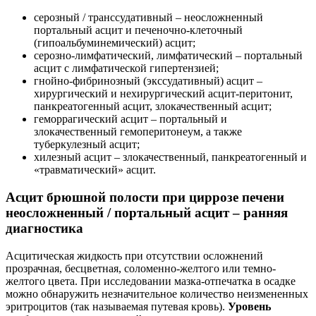
серозный / транссудативный – неосложненный
портальный асцит и печеночно-клеточный
(гипоальбуминемический) асцит;
серозно-лимфатический, лимфатический – портальный
асцит с лимфатической гипертензией;
гнойно-фибринозный (экссудативный) асцит –
хирургический и нехирургический асцит-перитонит,
панкреатогенный асцит, злокачественный асцит;
геморрагический асцит – портальный и
злокачественный гемоперитонеум, а также
туберкулезный асцит;
хилезный асцит – злокачественный, панкреатогенный и
«травматический» асцит.
Асцит брюшной полости при циррозе печени
неосложненный / портальный асцит – ранняя
диагностика
Асцитическая жидкость при отсутствии осложнений
прозрачная, бесцветная, соломенно-желтого или темно-
желтого цвета. При исследовании мазка-отпечатка в осадке
можно обнаружить незначительное количество неизмененных
эритроцитов (так называемая путевая кровь).
Уровень