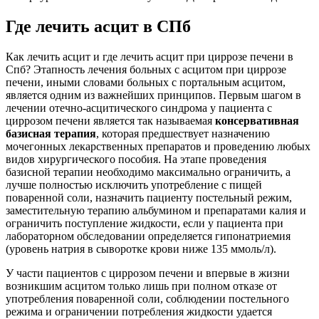
Где лечить асцит в СПб
Как лечить асцит и где лечить асцит при циррозе печени в
Спб? Этапность лечения больных с асцитом при циррозе
печени, иными словами больных с портальным асцитом,
является одним из важнейших принципов. Первым шагом в
лечении отечно-асцитического синдрома у пациента с
циррозом печени является так называемая
консервативная
базисная терапия
, которая предшествует назначению
мочегонных лекарственных препаратов и проведению любых
видов хирургического пособия. На этапе проведения
базисной терапии необходимо максимально ограничить, а
лучше полностью исключить употребление с пищей
поваренной соли, назначить пациенту постельный режим,
заместительную терапию альбумином и препаратами калия и
ограничить поступление жидкости, если у пациента при
лабораторном обследовании определяется гипонатриемия
(уровень натрия в сыворотке крови ниже 135 ммоль/л).
У части пациентов с циррозом печени и впервые в жизни
возникшим асцитом только лишь при полном отказе от
употребления поваренной соли, соблюдении постельного
режима и ограничении потребления жидкости удается