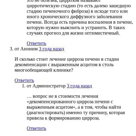
это не болезнь, циррозом называют
цирротическую стадию (то есть далеко зашедшую
стадию печеночного фиброза) в исходе того или
иного хронического диффузного заболевания
печени. Всегда есть причина воспаления в печени,
которую нужно выяснить и устранить. В таких
случаях прогноз для жизни оптимистичный.
Ответить
от
Аноним
3 года назад
И сколько стоит лечение цирроза печени в стадии
декомпенсации с выраженным асцитом в столь
многообещающей клинике?
Ответить
от
Администратор
3 года назад
… вопрос не в стоимости лечения
«декомпенсированного цирроза печени с
выраженным асцитом», а в том, чтобы найти
(диагностировать) именно ту причину, которая
привела к формированию цирроза.
Ответить