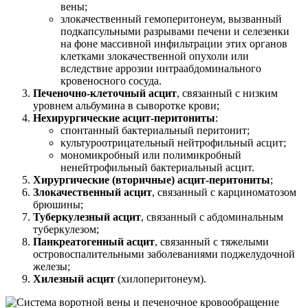
вены;
злокачественный гемоперитонеум, вызванный
подкапсульными разрывами печени и селезенки
на фоне массивной инфильтрации этих органов
клетками злокачественной опухоли или
вследствие аррозии интраабдоминального
кровеносного сосуда.
Печеночно-клеточный асцит
, связанный с низким
уровнем альбумина в сыворотке крови;
Нехирургические асцит-перитониты
:
спонтанный бактериальный перитонит;
культуроотрицательный нейтрофильный асцит;
мономикробный или полимикробный
ненейтрофильный бактериальный асцит.
Хирургические (вторичные) асцит-перитониты
;
Злокачественный асцит
, связанный с карциноматозом
брюшины;
Туберкулезный асцит
, связанный с абдоминальным
туберкулезом;
Панкреатогенный асцит
, связанный с тяжелыми
островоспалительными заболеваниями поджелудочной
железы;
Хилезный асцит
(хилоперитонеум).