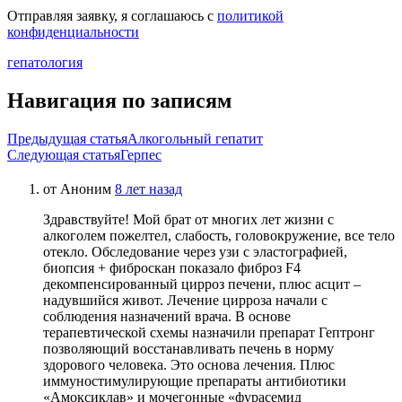
Отправляя заявку, я соглашаюсь с
политикой
конфиденциальности
гепатология
Навигация по записям
Предыдущая статья
Алкогольный гепатит
Следующая статья
Герпес
от
Аноним
8 лет назад
Здравствуйте! Мой брат от многих лет жизни с
алкоголем пожелтел, слабость, головокружение, все тело
отекло. Обследование через узи с эластографией,
биопсия + фиброскан показало фиброз F4
декомпенсированный цирроз печени, плюс асцит –
надувшийся живот. Лечение цирроза начали с
соблюдения назначений врача. В основе
терапевтической схемы назначили препарат Гептронг
позволяющий восстанавливать печень в норму
здорового человека. Это основа лечения. Плюс
иммуностимулирующие препараты антибиотики
«Амоксиклав» и мочегонные «фурасемид