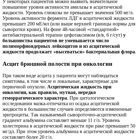
У некоторых пациентов можно выявить значительное
повышение уровня активности амилазы в асцитической
жидкости. Уровень глюкозы не превышает значения 500 мг/л.
Уровень активности фермента ЛДГ в асцитической жидкости
превышает 200 мЕ/мл (или выше верхней границы нормы для
сыворотки крови). На фоне 48-часовой «стандартной»
антибактериальной терапии цефотаксимом (в/в, 6 г/сут)
у
большинства пациентов не уменьшается число
полиморфноядерных лейкоцитов и из асцитической
жидкости продолжает «высеваться» бактериальная флора
.
Асцит брюшной полости при онкологии
При таком виде асцита у пациента могут наблюдаться
симптомы, в том числе и локальные, характерные для
первичной опухоли.
Асцитическая жидкость при
онкологии, как правило, мутная, нередко
геморрагического характера
. При цитологическом
исследовании мазка-отпечатка из осадка асцитической
жидкости в большинстве случаев определяются измененные
эритроциты. Так называемый сывороточно-асцитический
градиент альбумина составляет меньше 11 г/л. Уровень
холестерина в асцитической жидкости при раке превышает 50
мг/дл. При этом уровень альбумина в асцитической жидкости
составляет более 20 г/л.