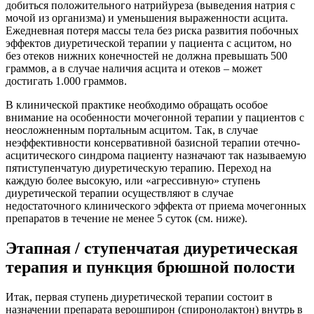
добиться положительного натрийуреза (выведения натрия с
мочой из организма) и уменьшения выраженности асцита.
Ежедневная потеря массы тела без риска развития побочных
эффектов диуретической терапии у пациента с асцитом, но
без отеков нижних конечностей не должна превышать 500
граммов, а в случае наличия асцита и отеков – может
достигать 1.000 граммов.
В клинической практике необходимо обращать особое
внимание на особенности мочегонной терапии у пациентов с
неосложненным портальным асцитом. Так, в случае
неэффективности консервативной базисной терапии отечно-
асцитического синдрома пациенту назначают так называемую
пятиступенчатую диуретическую терапию. Переход на
каждую более высокую, или «агрессивную» ступень
диуретической терапии осуществляют в случае
недостаточного клинического эффекта от приема мочегонных
препаратов в течение не менее 5 суток (см. ниже).
Этапная / ступенчатая диуретическая
терапия и пункция брюшной полости
Итак, первая ступень диуретической терапии состоит в
назначении препарата верошпирон (спиронолактон) внутрь в