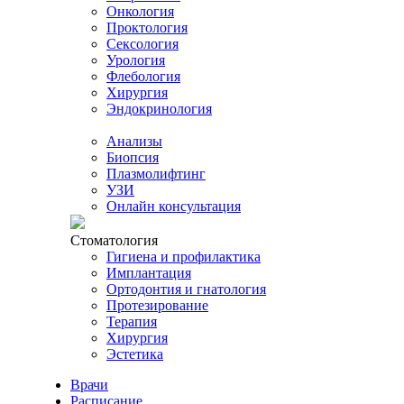
Онкология
Проктология
Сексология
Урология
Флебология
Хирургия
Эндокринология
Анализы
Биопсия
Плазмолифтинг
УЗИ
Онлайн консультация
Стоматология
Гигиена и профилактика
Имплантация
Ортодонтия и гнатология
Протезирование
Терапия
Хирургия
Эстетика
Врачи
Расписание