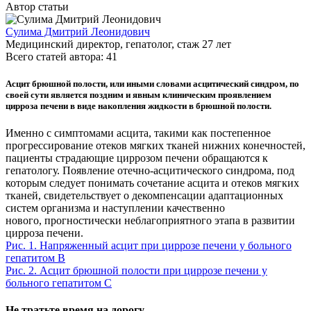
Автор статьи
Сулима Дмитрий Леонидович
Медицинский директор, гепатолог
, стаж
27
лет
Всего статей автора:
41
Асцит брюшной полости, или иными словами асцитический синдром, по
своей сути является поздним и явным клиническим проявлением
цирроза печени в виде накопления жидкости в брюшной полости.
Именно с симптомами асцита, такими как постепенное
прогрессирование отеков мягких тканей нижних конечностей,
пациенты страдающие циррозом печени обращаются к
гепатологу. Появление отечно-асцитического синдрома, под
которым следует понимать сочетание асцита и отеков мягких
тканей, свидетельствует о декомпенсации адаптационных
систем организма и наступлении качественно
нового, прогностически неблагоприятного этапа в развитии
цирроза печени.
Рис. 1. Напряженный асцит при циррозе печени у больного
гепатитом В
Рис. 2. Асцит брюшной полости при циррозе печени у
больного гепатитом С
Не тратьте время на дорогу