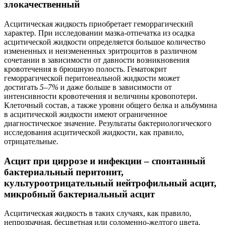
злокачественный
Асцитическая жидкость приобретает геморрагический
характер. При исследовании мазка-отпечатка из осадка
асцитической жидкости определяется большое количество
измененных и неизмененных эритроцитов в различном
сочетании в зависимости от давности возникновения
кровотечения в брюшную полость. Гематокрит
геморрагической перитонеальной жидкости может
достигать
5–7%
и даже больше в зависимости от
интенсивности кровотечения и величины кровопотери.
Клеточный состав, а также уровни общего белка и альбумина
в асцитической жидкости имеют ограниченное
диагностическое значение. Результаты бактериологического
исследования асцитической жидкости, как правило,
отрицательные.
Асцит при циррозе и инфекции – спонтанный
бактериальный перитонит,
культуроотрицательный нейтрофильный асцит,
микробный бактериальный асцит
Асцитическая жидкость в таких случаях, как правило,
непрозрачная, бесцветная или соломенно-желтого цвета.