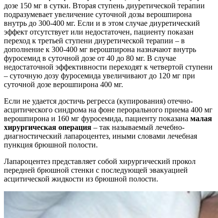
дозе 150 мг в сутки. Вторая ступень диуретической терапии
подразумевает увеличение суточной дозы верошпирона
внутрь до 300-400 мг. Если и в этом случае диуретический
эффект отсутствует или недостаточен, пациенту показан
переход к третьей ступени диуретической терапии – в
дополнение к 300-400 мг верошпирона назначают внутрь
фуросемид в суточной дозе от 40 до 80 мг. В случае
недостаточной эффективности переходят к четвертой ступени
– суточную дозу фуросемида увеличивают до 120 мг при
суточной дозе верошпирона 400 мг.
Если не удается достичь регресса (купирования) отечно-
асцитического синдрома на фоне перорального приема 400 мг
верошпирона и 160 мг фуросемида, пациенту показана
малая
хирургическая операция
– так называемый лечебно-
диагностический лапароцентез, иными словами лечебная
пункция брюшной полости.
Лапароцентез представляет собой хирургический прокол
передней брюшной стенки с последующей эвакуацией
асцитической жидкости из брюшной полости.