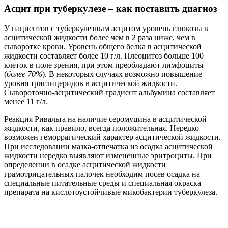
Асцит при туберкулезе – как поставить диагноз
У пациентов с туберкулезным асцитом уровень глюкозы в
асцитической жидкости более чем в 2 раза ниже, чем в
сыворотке крови. Уровень общего белка в асцитической
жидкости составляет более 10 г/л. Плеоцитоз больше 100
клеток в поле зрения, при этом преобладают лимфоциты
(
более 70%
). В некоторых случаях возможно повышение
уровня триглицеридов в асцитической жидкости.
Сывороточно-асцитический градиент альбумина составляет
менее 11 г/л.
Реакция Ривальта на наличие серомуцина в асцитической
жидкости, как правило, всегда положительная. Нередко
возможен геморрагический характер асцитической жидкости.
При исследовании мазка-отпечатка из осадка асцитической
жидкости нередко выявляют измененные эритроциты. При
определении в осадке асцитической жидкости
грамотрицательных палочек необходим посев осадка на
специальные питательные среды и специальная окраска
препарата на кислотоустойчивые микобактерии туберкулеза.