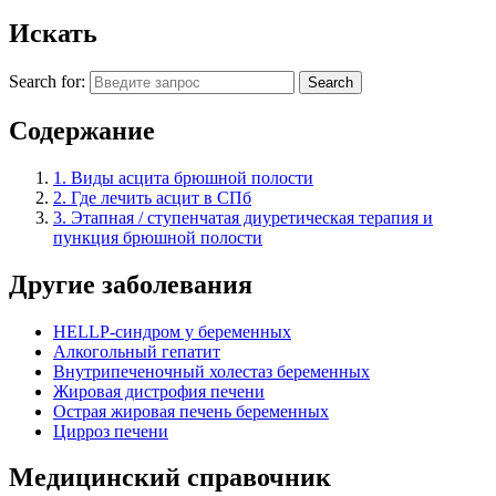
Искать
Search for:
Search
Содержание
1.
Виды асцита брюшной полости
2.
Где лечить асцит в СПб
3.
Этапная / ступенчатая диуретическая терапия и
пункция брюшной полости
Другие заболевания
HELLP-синдром у беременных
Алкогольный гепатит
Внутрипеченочный холестаз беременных
Жировая дистрофия печени
Острая жировая печень беременных
Цирроз печени
Медицинский справочник