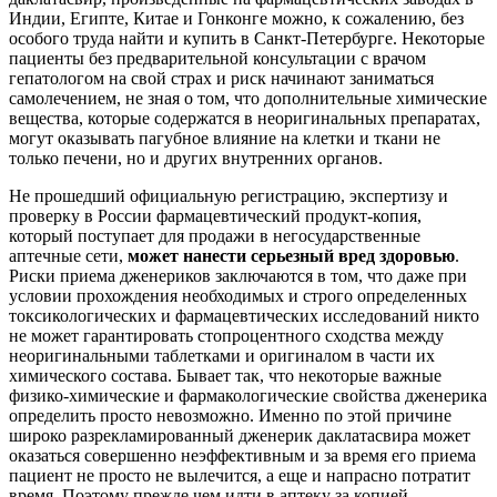
Индии, Египте, Китае и Гонконге можно, к сожалению, без
особого труда найти и купить в Санкт-Петербурге. Некоторые
пациенты без предварительной консультации с врачом
гепатологом на свой страх и риск начинают заниматься
самолечением, не зная о том, что дополнительные химические
вещества, которые содержатся в неоригинальных препаратах,
могут оказывать пагубное влияние на клетки и ткани не
только печени, но и других внутренних органов.
Не прошедший официальную регистрацию, экспертизу и
проверку в России фармацевтический продукт-копия,
который поступает для продажи в негосударственные
аптечные сети,
может нанести серьезный вред здоровью
.
Риски приема дженериков заключаются в том, что даже при
условии прохождения необходимых и строго определенных
токсикологических и фармацевтических исследований никто
не может гарантировать стопроцентного сходства между
неоригинальными таблетками и оригиналом в части их
химического состава. Бывает так, что некоторые важные
физико-химические и фармакологические свойства дженерика
определить просто невозможно. Именно по этой причине
широко разрекламированный дженерик даклатасвира может
оказаться совершенно неэффективным и за время его приема
пациент не просто не вылечится, а еще и напрасно потратит
время. Поэтому прежде чем идти в аптеку за копией