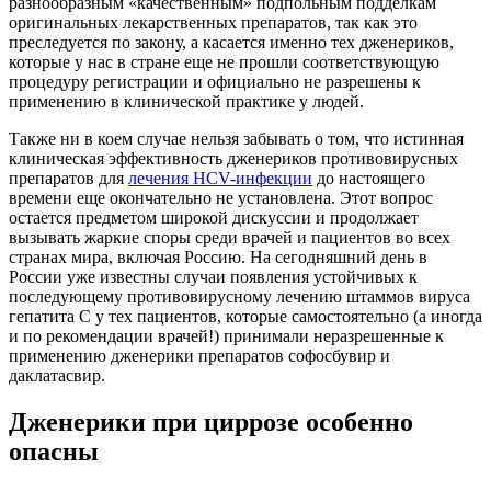
разнообразным «качественным» подпольным подделкам
оригинальных лекарственных препаратов, так как это
преследуется по закону, а касается именно тех дженериков,
которые у нас в стране еще не прошли соответствующую
процедуру регистрации и официально не разрешены к
применению в клинической практике у людей.
Также ни в коем случае нельзя забывать о том, что истинная
клиническая эффективность дженериков противовирусных
препаратов для
лечения HCV-инфекции
до настоящего
времени еще окончательно не установлена. Этот вопрос
остается предметом широкой дискуссии и продолжает
вызывать жаркие споры среди врачей и пациентов во всех
странах мира, включая Россию. На сегодняшний день в
России уже известны случаи появления устойчивых к
последующему противовирусному лечению штаммов вируса
гепатита С у тех пациентов, которые самостоятельно (а иногда
и по рекомендации врачей!) принимали неразрешенные к
применению дженерики препаратов софосбувир и
даклатасвир.
Дженерики при циррозе особенно
опасны