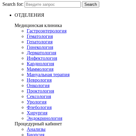
Search for:
Search
ОТДЕЛЕНИЯ
Медицинская клиника
Гастроэнтерология
Гематология
Гепатология
Гинекология
Дерматология
Инфектология
Кардиология
Маммология
Мануальная терапия
Неврология
Онкология
Проктология
Сексология
Урология
Флебология
Хирургия
Эндокринология
Процедурный кабинет
Анализы
Биопсия