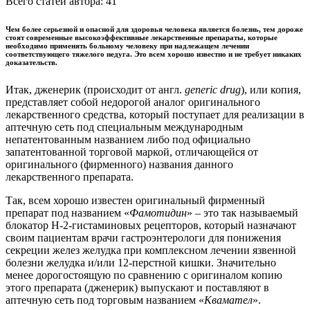
Всего статей автора:
41
Чем более серьезной и опасной для здоровья человека является болезнь, тем дороже
стоят современные высокоэффективные лекарственные препараты, которые
необходимо применять больному человеку при надлежащем лечении
соответствующего тяжелого недуга. Это всем хорошо известно и не требует никаких
доказательств.
Итак, дженерик (происходит от англ.
generic drug
), или копия,
представляет собой недорогой аналог оригинального
лекарственного средства, который поступает для реализации в
аптечную сеть под специальным международным
непатентованным названием либо под официально
запатентованной торговой маркой, отличающейся от
оригинального (фирменного) названия данного
лекарственного препарата.
Так, всем хорошо известен оригинальный фирменный
препарат под названием «
Фамотидин
» – это так называемый
блокатор Н-2-гистаминовых рецепторов, который назначают
своим пациентам врачи гастроэнтерологи для понижения
секреции желез желудка при комплексном лечении язвенной
болезни желудка и/или 12-перстной кишки. Значительно
менее дорогостоящую по сравнению с оригиналом копию
этого препарата (дженерик) выпускают и поставляют в
аптечную сеть под торговым названием «
Квамател
».