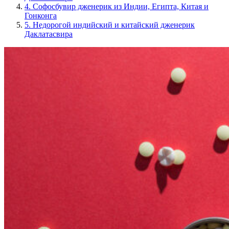
4.
Софосбувир дженерик из Индии, Египта, Китая и
Гонконга
5.
Недорогой индийский и китайский дженерик
Даклатасвира