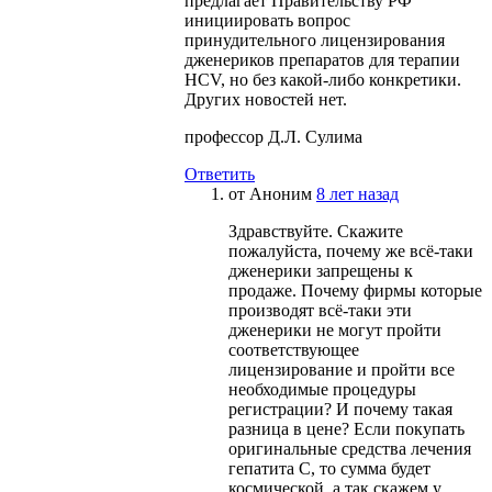
предлагает Правительству РФ
инициировать вопрос
принудительного лицензирования
дженериков препаратов для терапии
HCV, но без какой-либо конкретики.
Других новостей нет.
профессор Д.Л. Сулима
Ответить
от
Аноним
8 лет назад
Здравствуйте. Скажите
пожалуйста, почему же всё-таки
дженерики запрещены к
продаже. Почему фирмы которые
производят всё-таки эти
дженерики не могут пройти
соответствующее
лицензирование и пройти все
необходимые процедуры
регистрации? И почему такая
разница в цене? Если покупать
оригинальные средства лечения
гепатита С, то сумма будет
космической, а так скажем у