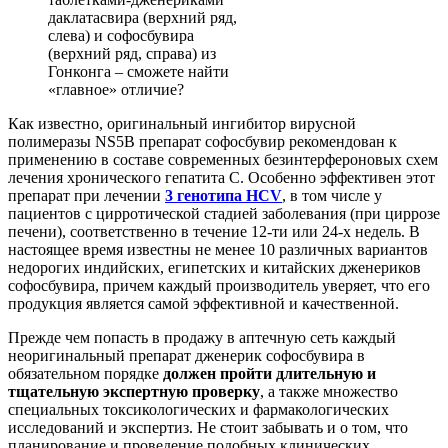
даклатасвира (верхний ряд,
слева) и софосбувира
(верхний ряд, справа) из
Гонконга – сможете найти
«главное» отличие?
Как известно, оригинальный ингибитор вирусной
полимеразы NS5B препарат софосбувир рекомендован к
применению в составе современных безинтерфероновых схем
лечения хронического гепатита С. Особенно эффективен этот
препарат при лечении
3 генотипа HCV
, в том числе у
пациентов с цирротической стадией заболевания (при циррозе
печени), соответственно в течение 12-ти или 24-х недель. В
настоящее время известны не менее 10 различных вариантов
недорогих индийских, египетских и китайских дженериков
софосбувира, причем каждый производитель уверяет, что его
продукция является самой эффективной и качественной.
Прежде чем попасть в продажу в аптечную сеть каждый
неоригинальный препарат дженерик софосбувира в
обязательном порядке
должен пройти длительную и
тщательную экспертную проверку
, а также множество
специальных токсикологических и фармакологических
исследований и экспертиз. Не стоит забывать и о том, что
планирование и проведение подобных клинических