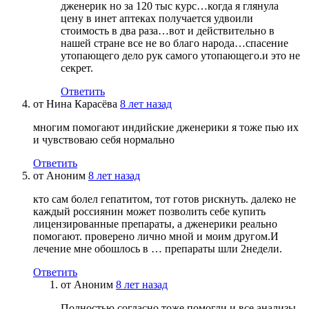
дженерик но за 120 тыс курс…когда я глянула
цену в инет аптеках получается удвоили
стоимость в два раза…вот и действительно в
нашей стране все не во благо народа…спасение
утопающего дело рук самого утопающего.и это не
секрет.
Ответить
от
Нина Карасёва
8 лет назад
многим помогают индийские дженерики я тоже пью их
и чувствоваю себя нормально
Ответить
от
Аноним
8 лет назад
кто сам болел гепатитом, тот готов рискнуть. далеко не
каждый россиянин может позволить себе купить
лицензированные препараты, а дженерики реально
помогают. проверено лично мной и моим другом.И
лечение мне обошлось в … препараты шли 2недели.
Ответить
от
Аноним
8 лет назад
Полностью согласно тоже помогли и все анализы