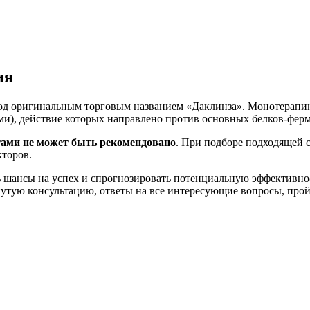
ия
под оригинальным торговым названием
«Даклинза»
. Монотерапию
и), действие которых направлено против основных белков-ферм
тами не может быть рекомендовано
. При подборе подходящей 
торов.
 шансы на успех и спрогнозировать потенциальную эффективнос
ую консультацию, ответы на все интересующие вопросы, пройт