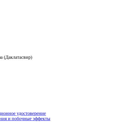
а (Даклатасвир)
ационное удостоверение
ния и побочные эффекты