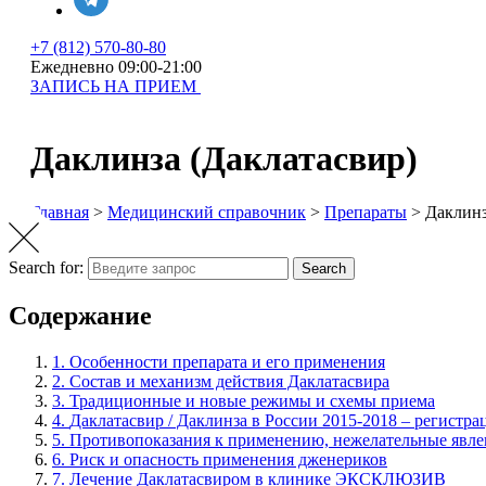
+7 (812) 570-80-80
Ежедневно 09:00-21:00
ЗАПИСЬ НА ПРИЕМ
Даклинза (Даклатасвир)
Главная
>
Медицинский справочник
>
Препараты
>
Даклинз
Search for:
Search
Содержание
1.
Особенности препарата и его применения
2.
Состав и механизм действия Даклатасвира
3.
Традиционные и новые режимы и схемы приема
4.
Даклатасвир / Даклинза в России 2015-2018 – регистр
5.
Противопоказания к применению, нежелательные явле
6.
Риск и опасность применения дженериков
7.
Лечение Даклатасвиром в клинике ЭКСКЛЮЗИВ