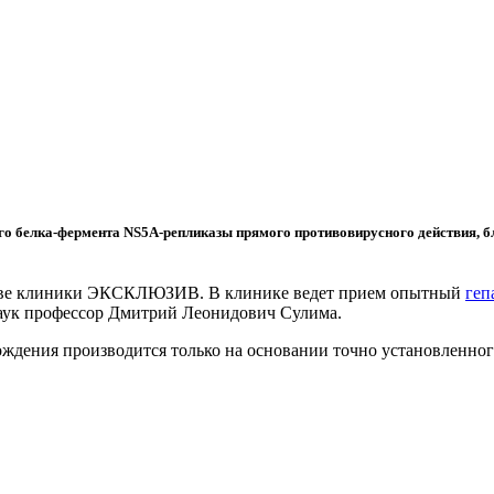
го белка-фермента NS5A-репликазы прямого противовирусного действия,
стве клиники ЭКСКЛЮЗИВ. В клинике ведет прием опытный
геп
аук профессор Дмитрий Леонидович Сулима.
ждения производится только на основании точно установленного