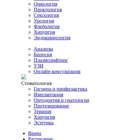
Онкология
Проктология
Сексология
Урология
Флебология
Хирургия
Эндокринология
Анализы
Биопсия
Плазмолифтинг
УЗИ
Онлайн консультация
Стоматология
Гигиена и профилактика
Имплантация
Ортодонтия и гнатология
Протезирование
Терапия
Хирургия
Эстетика
Врачи
Расписание