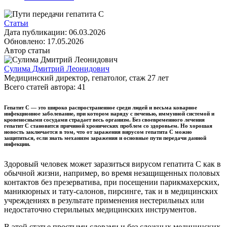
Статьи
Дата публикации:
06.03.2026
Обновлено:
17.05.2026
Автор статьи
Сулима Дмитрий Леонидович
Медицинский директор, гепатолог
, стаж
27
лет
Всего статей автора:
41
Гепатит C — это широко распространенное среди людей и весьма коварное
инфекционное заболевание, при котором наряду с печенью, иммунной системой и
кровеносными сосудами страдает весь организм. Без своевременного лечения
гепатит С становится причиной хронических проблем со здоровьем. Но хорошая
новость заключается в том, что от заражения вирусом гепатита С можно
защититься, если знать механизм заражения и основные пути передачи данной
инфекции.
Здоровый человек может заразиться вирусом гепатита С как в
обычной жизни, например, во время незащищенных половых
контактов без презерватива, при посещении парикмахерских,
маникюрных и тату-салонов, пирсинге, так и в медицинских
учреждениях в результате применения нестерильных или
недостаточно стерильных медицинских инструментов.
В этой статье простыми словами и без сложных медицинских