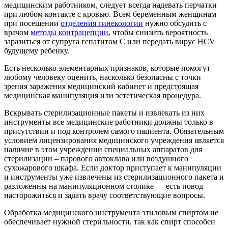
медицинским работником, следует всегда надевать перчатки
при любом контакте с кровью. Всем беременным женщинам
при посещении
отделения гинекологии
нужно обсудить с
врачом
методы контрацепции
, чтобы снизить вероятность
заразиться от супруга гепатитом C или передать вирус HCV
будущему ребенку.
Есть несколько элементарных признаков, которые помогут
любому человеку оценить, насколько безопасны с точки
зрения заражения медицинский кабинет и предстоящая
медицинская манипуляция или эстетическая процедура.
Вскрывать стерилизационные пакеты и извлекать из них
инструменты все медицинские работники должны только в
присутствии и под контролем самого пациента. Обязательным
условием лицензирования медицинского учреждения является
наличие в этом учреждении специальных аппаратов для
стерилизации – парового автоклава или воздушного
сухожарового шкафа. Если доктор приступает к манипуляции
и инструменты уже извлечены из стерилизационного пакета и
разложенны на манипуляционном столике — есть повод
насторожиться и задать врачу соответствующие вопросы.
Обработка медицинского инструмента этиловым спиртом не
обеспечивает нужной стерильности, так как спирт способен