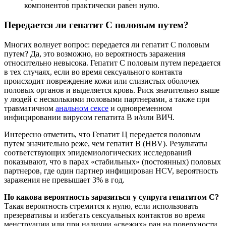
компонентов практически равен нулю.
Передается ли гепатит C половым путем?
Многих волнует вопрос: передается ли гепатит С половым
путем? Да, это возможно, но вероятность заражения
относительно невысока. Гепатит С половым путем передается
в тех случаях, если во время сексуального контакта
происходит повреждение кожи или слизистых оболочек
половых органов и выделяется кровь. Риск значительно выше
у людей с несколькими половыми партнерами, а также при
травматичном
анальном сексе
и одновременном
инфицировании вирусом гепатита В и/или ВИЧ.
Интересно отметить, что Гепатит Ц передается половым
путем значительно реже, чем гепатит B (HBV). Результаты
соответствующих эпидемиологических исследований
показывают, что в парах «стабильных» (постоянных) половых
партнеров, где один партнер инфицирован HCV, вероятность
заражения не превышает 3% в год.
Но какова вероятность заразиться у супруга гепатитом C?
Такая вероятность стремится к нулю, если использовать
презервативы и избегать сексуальных контактов во время
менструации или при наличии «свежих» ран на поверхности