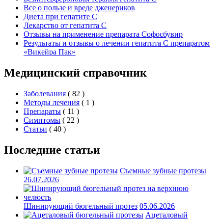
Все о пользе и вреде дженериков
Диета при гепатите С
Лекарство от гепатита C
Отзывы на применение препарата Софосбувир
Результаты и отзывы о лечении гепатита C препаратом
«Викейра Пак»
Медицинский справочник
Заболевания
( 82 )
Методы лечения
( 1 )
Препараты
( 11 )
Симптомы
( 22 )
Статьи
( 40 )
Последние статьи
Съемные зубные протезы
26.07.2026
Шинирующий бюгельный протез
05.06.2026
Ацеталовый