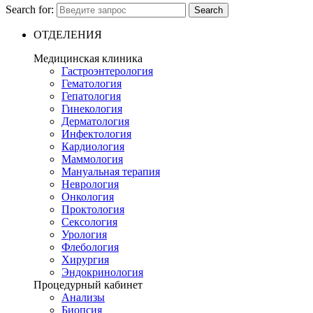
Search for:
Search
ОТДЕЛЕНИЯ
Медицинская клиника
Гастроэнтерология
Гематология
Гепатология
Гинекология
Дерматология
Инфектология
Кардиология
Маммология
Мануальная терапия
Неврология
Онкология
Проктология
Сексология
Урология
Флебология
Хирургия
Эндокринология
Процедурный кабинет
Анализы
Биопсия