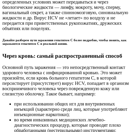
определенных условиях может передаваться и через
биологические жидкости — лимфу, мокроту, мочу, сперму,
вагинальный секрет, а также спинномозговую, синовиальную
жидкости и др. Вирус HCV не «летает» по воздуху и не
передается при приветственных рукопожатиях, дружеских
объятиях или поцелуях.
Давайте разберем пути заражения гепатитом С более подробно, чтобы понять, как
заражаются гепатитом С в реальной жизни.
Через кровь: самый распространенный способ
Основной путь заражения — это непосредственный контакт
здорового человека с инфицированной кровью. Это может
произойти, если кровь больного гепатитом С, в которой
персистирует (присутствует) вирус HCV, попадает в организм
восприимчивого человека через поврежденную кожу или
слизистую оболочку. Такое бывает, например:
при использовании общих игл для внутривенных
инъекций (характерно среди лиц, которые употребляют
инъекционные наркотики);
во время инвазивных медицинских лечебно-
диагностических процедур, которые проводят плохо
обработанными (нестерильными) инструментами;