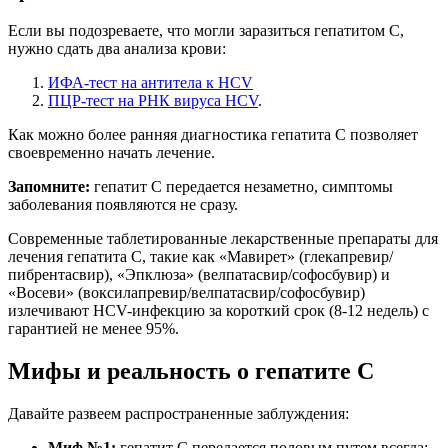
Если вы подозреваете, что могли заразиться гепатитом С,
нужно сдать два анализа крови:
ИФА-тест на антитела к HCV
ПЦР-тест на РНК вируса HCV
.
Как можно более ранняя диагностика гепатита С позволяет
своевременно начать лечение.
Запомните:
гепатит С передается незаметно, симптомы
заболевания появляются не сразу.
Современные таблетированные лекарственные препараты для
лечения гепатита С, такие как «Мавирет» (глекапревир/
пибрентасвир), «Эпклюза» (велпатасвир/софосбувир) и
«Восеви» (воксилапревир/велпатасвир/софосбувир)
излечивают HCV-инфекцию за короткий срок (8-12 недель) с
гарантией не менее 95%.
Мифы и реальность о гепатите C
Давайте развеем распространенные заблуждения:
Миф №1:
гепатит С передается половым путем всегда;