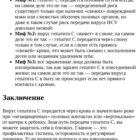
на самом деле это не так — определенный риск
существует только при наличии «свежих» повреждений
кожи или слизистых оболочек половых органов, но
даже в таком случае риск передачи вируса HCV
довольно низкий;
Миф №2:
вирус гепатита С «живет» в слюне; на самом
деле это не так — гепатит С передается через слюну
только в том случае, если в слюне есть примесь
«свежей» крови, что может быть связано с воспалением
десен или недавним удалением зуба;
Миф №3:
все зараженные лица должны быть
изолированы, так как заразен гепатит С в повседневной
жизни; на самом деле это не так — передача вируса
гепатита С в быту не происходит если нет прямого
контакта с кровью.
Заключение
Вирус гепатита C передается через кровь и значительно реже
при «незащищенных» половых контактах или «вертикально»
от матери к ребенку. Зная пути передачи гепатита С, вы
можете защитить себя и близких. Главное — это
профилактика: гигиена, осторожность и регулярные
проверки. Если возникли вопросы и вы взволнованы,