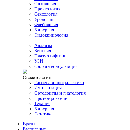
Онкология
Проктология
Сексология
Урология
Флебология
Хирургия
Эндокринология
Анализы
Биопсия
Плазмолифтинг
УЗИ
Онлайн консультация
Стоматология
Гигиена и профилактика
Имплантация
Ортодонтия и гнатология
Протезирование
Терапия
Хирургия
Эстетика
Врачи
Расписание