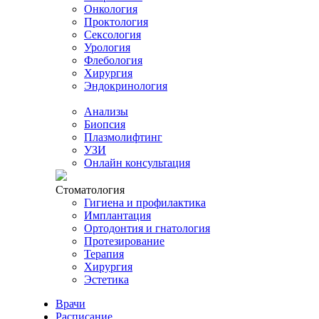
Онкология
Проктология
Сексология
Урология
Флебология
Хирургия
Эндокринология
Анализы
Биопсия
Плазмолифтинг
УЗИ
Онлайн консультация
Стоматология
Гигиена и профилактика
Имплантация
Ортодонтия и гнатология
Протезирование
Терапия
Хирургия
Эстетика
Врачи
Расписание