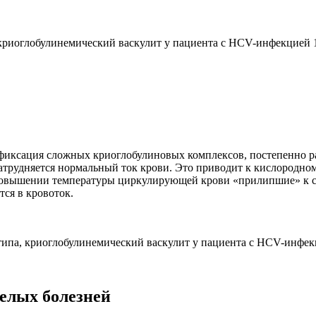
, криоглобулинемический васкулит у пациента с HCV-инфекцией 
и фиксация сложных криоглобулиновых комплексов, постепенно 
затрудняется нормальный ток крови. Это приводит к кислородн
повышении температуры циркулирующей крови «прилипшие» к ст
ся в кровоток.
 типа, криоглобулинемический васкулит у пациента с HCV-инфек
елых болезней