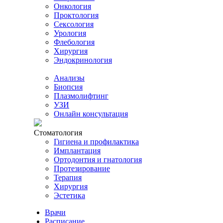
Онкология
Проктология
Сексология
Урология
Флебология
Хирургия
Эндокринология
Анализы
Биопсия
Плазмолифтинг
УЗИ
Онлайн консультация
Стоматология
Гигиена и профилактика
Имплантация
Ортодонтия и гнатология
Протезирование
Терапия
Хирургия
Эстетика
Врачи
Расписание