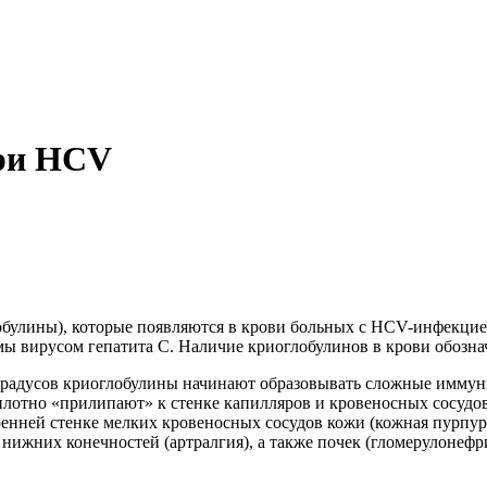
при HCV
обулины), которые появляются в крови больных с HCV-инфекцие
мы вирусом гепатита С. Наличие криоглобулинов в крови обоз
адусов криоглобулины начинают образовывать сложные иммунн
плотно «прилипают» к стенке капилляров и кровеносных сосудов
ней стенке мелких кровеносных сосудов кожи (кожная пурпура, 
нижних конечностей (артралгия), а также почек (гломерулонефри