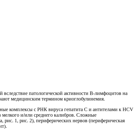
й вследствие патологической активности В-лимфоцитов на
начают медицинским термином криоглобулинемия.
ые комплексы с РНК вируса гепатита С и антителами к HCV
 мелкого и/или среднего калибров. Сложные
рис. 1, рис. 2), периферических нервов (периферическая
т).