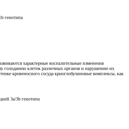
1b генотипа
развиваются характерные воспалительные изменения
ому голоданию клеток различных органов и нарушению их
енке кровеносного сосуда криоглобулиновые комплексы, как
цией 3a/3b генотипа