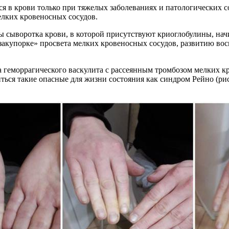
ся в крови только при тяжелых заболеваниях и патологических 
елких кровеносных сосудов.
 сыворотка крови, в которой присутствуют криоглобулины, начи
 «закупорке» просвета мелких кровеносных сосудов, развитию в
а геморрагического васкулита с рассеянным тромбозом мелких 
ься такие опасные для жизни состояния как синдром Рейно (рис.