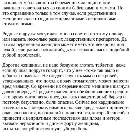
возникает у большинства беременных женщин и они
начинают советоваться со своими бабушками и мамами. Но
это оправданно только в том случае, если родственники
женщины являются дипломированными специалистами-
стоматологами.
Родные и друзья могут дать много советов по этому поводу
или назвать несколько разных лекарственных препаратов. Да
и сама беременная женщина может иметь эти лекарства под
рукой, если раньше когда-нибудь уже сталкивалась с подобной
зубной проблемой.
Дорогие женщины, не надо бездумно глотать таблетки, даже
если лучшая подруга говорит, что у нее «тоже так было и
таблетка помогла». Не следует слушать мам и свекровей,
утверждающих, что поход к врачу стоматологу может нанести
вред малышу. Со времени их беременности медицина шагнула
далеко вперед. «Предки» нынешних обезболивающих средств
в то время могли легко преодолевать плацентарный барьер и
поэтому, безусловно, были опасны. Сейчас все кардинально
изменилось. Поверьте, намного больше вреда может принести
очаг воспаления, возникший в полости рта, который способен
привести к неприятным последствиям для плода и матери,
вызвать нервозность и дискомфорт у женщины,
испытывающей постоянную зубную боль.