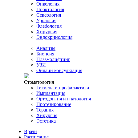
Онкология
Проктология
Сексология
Урология
Флебология
Хирургия
Эндокринология
Анализы
Биопсия
Плазмолифтинг
УЗИ
Онлайн консультация
Стоматология
Гигиена и профилактика
Имплантация
Ортодонтия и гнатология
Протезирование
Терапия
Хирургия
Эстетика
Врачи
Расписание