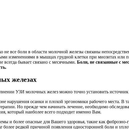
о не все боли в области молочной железы связаны непосредстве
ми изменениями в мышцах грудной клетки при миозитах или пе
не всегда бывает связано с месячными.
Боли, не связанные с м
ть.
ных железах
нении УЗИ молочных желез можно точно установить источник и
а фоне нарушения осанки и плохой эргономики рабочего места. 
терапии. Но прежде чем начинать лечение, необходимо обследова
ия, который наиболее всего подходит именно Вам.
емы и более опасные для Вашего здоровья, такие как фиброзно
е более редкой причиной появления односторонней боли и упло