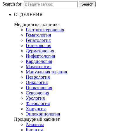
Search for:
Search
ОТДЕЛЕНИЯ
Медицинская клиника
Гастроэнтерология
Гематология
Гепатология
Гинекология
Дерматология
Инфектология
Кардиология
Маммология
Мануальная терапия
Неврология
Онкология
Проктология
Сексология
Урология
Флебология
Хирургия
Эндокринология
Процедурный кабинет
Анализы
Биопсия