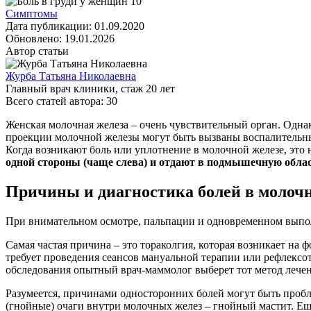
Симптомы
Дата публикации:
01.09.2020
Обновлено:
19.01.2026
Автор статьи
Журба Татьяна Николаевна
Главный врач клиники
, стаж
20
лет
Всего статей автора:
30
Женская молочная железа – очень чувствительный орган. Однак
проекции молочной железы могут быть вызваны воспалительны
Когда возникают боль или уплотнение в молочной железе, это 
одной стороны (чаще слева) и отдают в подмышечную облас
Причины и диагностика болей в молоч
При внимательном осмотре, пальпации и одновременном выпол
Самая частая причина – это тораколгия, которая возникает н
требует проведения сеансов мануальной терапии или рефлексо
обследования опытный врач-маммолог выберет тот метод лечен
Разумеется, причинами односторонних болей могут быть пробл
(гнойные) очаги внутри молочных желез – гнойный мастит. Ещ