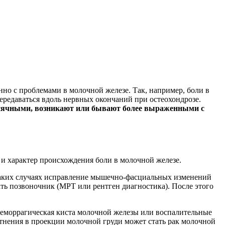
нно с проблемами в молочной железе. Так, например, боли в
редаваться вдоль нервных окончаний при остеохондрозе.
есячными, возникают или бывают более выраженными с
 характер происхождения боли в молочной железе.
В таких случаях исправление мышечно-фасциальных изменений
ть позвоночник (МРТ или рентген диагностика). После этого
-геморрагическая киста молочной железы или воспалительные
тнения в проекции молочной груди может стать рак молочной