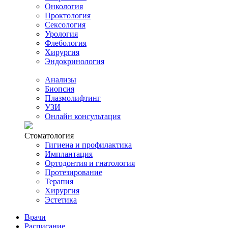
Онкология
Проктология
Сексология
Урология
Флебология
Хирургия
Эндокринология
Анализы
Биопсия
Плазмолифтинг
УЗИ
Онлайн консультация
Стоматология
Гигиена и профилактика
Имплантация
Ортодонтия и гнатология
Протезирование
Терапия
Хирургия
Эстетика
Врачи
Расписание