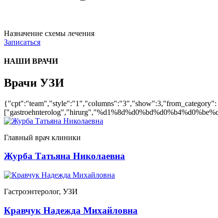
Назначение схемы лечения
Записаться
НАШИ ВРАЧИ
Врачи УЗИ
{"cpt":"team","style":"1","columns":"3","show":3,"from_category":
["gastroehnterolog","hirurg","%d1%8d%d0%bd%d0%b4%d0%b
Главный врач клиники
Журба Татьяна Николаевна
Гастроэнтеролог, УЗИ
Кравчук Надежда Михайловна