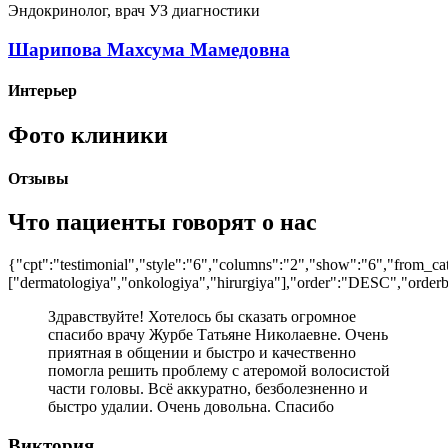
Эндокринолог, врач УЗ диагностики
Шарипова Махсума Мамедовна
Интерьер
Фото клиники
Отзывы
Что пациенты говорят о нас
{"cpt":"testimonial","style":"6","columns":"2","show":"6","from_ca
["dermatologiya","onkologiya","hirurgiya"],"order":"DESC","order
Здравствуйте! Хотелось бы сказать огромное
спасибо врачу Журбе Татьяне Николаевне. Очень
приятная в общении и быстро и качественно
помогла решить проблему с атеромой волосистой
части головы. Всё аккуратно, безболезненно и
быстро удалии. Очень довольна. Спасибо
Виктория