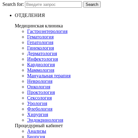
Search for:
Search
ОТДЕЛЕНИЯ
Медицинская клиника
Гастроэнтерология
Гематология
Гепатология
Гинекология
Дерматология
Инфектология
Кардиология
Маммология
Мануальная терапия
Неврология
Онкология
Проктология
Сексология
Урология
Флебология
Хирургия
Эндокринология
Процедурный кабинет
Анализы
Биопсия