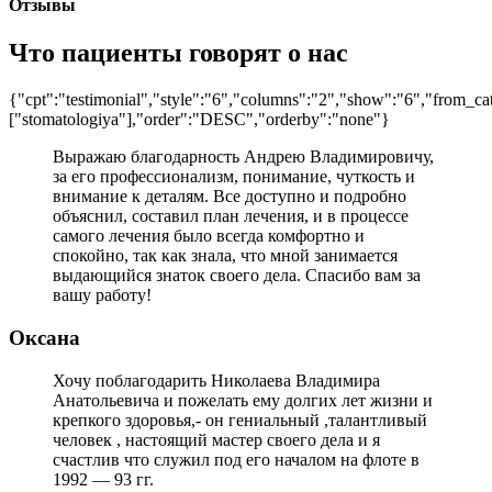
Отзывы
Что пациенты говорят о нас
{"cpt":"testimonial","style":"6","columns":"2","show":"6","from_ca
["stomatologiya"],"order":"DESC","orderby":"none"}
Выражаю благодарность Андрею Владимировичу,
за его профессионализм, понимание, чуткость и
внимание к деталям. Все доступно и подробно
объяснил, составил план лечения, и в процессе
самого лечения было всегда комфортно и
спокойно, так как знала, что мной занимается
выдающийся знаток своего дела. Спасибо вам за
вашу работу!
Оксана
Хочу поблагодарить Николаева Владимира
Анатольевича и пожелать ему долгих лет жизни и
крепкого здоровья,- он гениальный ,талантливый
человек , настоящий мастер своего дела и я
счастлив что служил под его началом на флоте в
1992 — 93 гг.