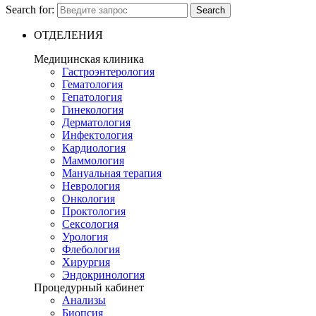
Search for:
Search
ОТДЕЛЕНИЯ
Медицинская клиника
Гастроэнтерология
Гематология
Гепатология
Гинекология
Дерматология
Инфектология
Кардиология
Маммология
Мануальная терапия
Неврология
Онкология
Проктология
Сексология
Урология
Флебология
Хирургия
Эндокринология
Процедурный кабинет
Анализы
Биопсия