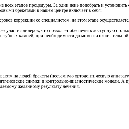
 всех этапов процедуры. За один день подобрать и установить
ровыми брекетами в нашем центре включает в себя:
роков коррекции со специалистом; на этом этапе осуществляетс
без участия дилеров, что позволяет обеспечить доступную стоим
е зубных камней; при необходимости до момента окончательной
вают» на людей брекеты (несъемную ортодонтическую аппаратур
нтгеновские снимки и контрольно-диагностические модели. А п
даемому желанному результату лечения.