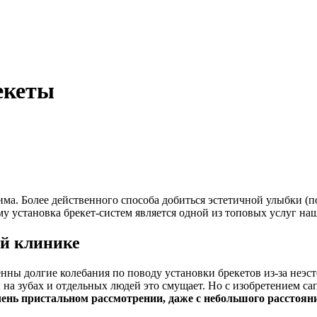
екеты
ма. Более действенного способа добиться эстетичной улыбки (
му установка брекет-систем является одной из топовых услуг на
ей клинике
ны долгие колебания по поводу установки брекетов из-за неэст
 на зубах и отдельных людей это смущает. Но с изобретением са
чень пристальном рассмотрении, даже с небольшого расстояни