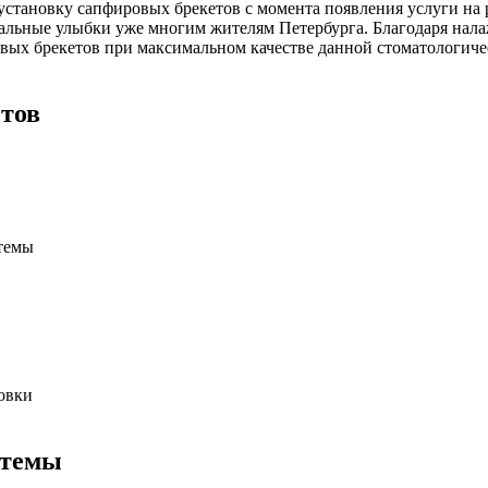
установку сапфировых брекетов с момента появления услуги на
льные улыбки уже многим жителям Петербурга. Благодаря нала
ых брекетов при максимальном качестве данной стоматологичес
етов
стемы
новки
стемы