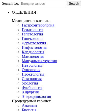
Search for:
Search
ОТДЕЛЕНИЯ
Медицинская клиника
Гастроэнтерология
Гематология
Гепатология
Гинекология
Дерматология
Инфектология
Кардиология
Маммология
Мануальная терапия
Неврология
Онкология
Проктология
Сексология
Урология
Флебология
Хирургия
Эндокринология
Процедурный кабинет
Анализы
Биопсия