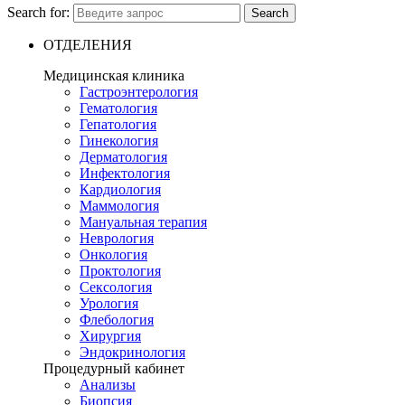
Search for:
Search
ОТДЕЛЕНИЯ
Медицинская клиника
Гастроэнтерология
Гематология
Гепатология
Гинекология
Дерматология
Инфектология
Кардиология
Маммология
Мануальная терапия
Неврология
Онкология
Проктология
Сексология
Урология
Флебология
Хирургия
Эндокринология
Процедурный кабинет
Анализы
Биопсия