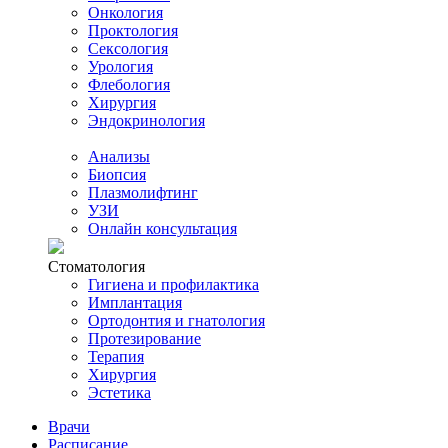
Онкология
Проктология
Сексология
Урология
Флебология
Хирургия
Эндокринология
Анализы
Биопсия
Плазмолифтинг
УЗИ
Онлайн консультация
Стоматология
Гигиена и профилактика
Имплантация
Ортодонтия и гнатология
Протезирование
Терапия
Хирургия
Эстетика
Врачи
Расписание